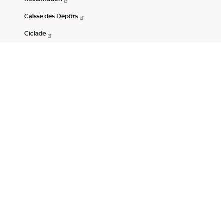
Caisse des Dépôts
Ciclade
CDC-Net
Consignations
Portail Open Data CDC
Restez connectés
LinkedIn
Youtube
Instagram
RSS
Mentions légales
CGU
Données personnelles
Accessibilité : non conforme
DSP2
Instruments financiers
Gestion des cookies