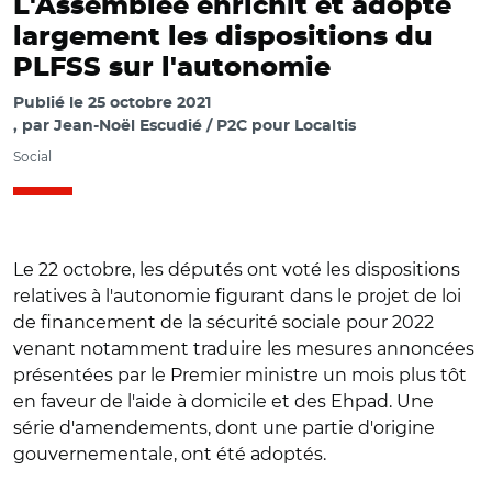
L'Assemblée enrichit et adopte
largement les dispositions du
PLFSS sur l'autonomie
Publié le
25 octobre 2021
par
Jean-Noël Escudié / P2C pour Localtis
Social
Le 22 octobre, les députés ont voté les dispositions
relatives à l'autonomie figurant dans le projet de loi
de financement de la sécurité sociale pour 2022
venant notamment traduire les mesures annoncées
présentées par le Premier ministre un mois plus tôt
en faveur de l'aide à domicile et des Ehpad. Une
série d'amendements, dont une partie d'origine
gouvernementale, ont été adoptés.
© Capture vidéo Assemblée nationale/ Vote du projet de
loi de financement de la sécurité sociale pour 2022