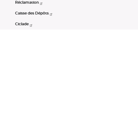
Réclamation
Caisse des Dépôts
Ciclade
CDC-Net
Consignations
Portail Open Data CDC
Restez connectés
LinkedIn
Youtube
Instagram
RSS
Mentions légales
CGU
Données personnelles
Accessibilité : non conforme
DSP2
Instruments financiers
Gestion des cookies