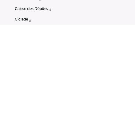
Caisse des Dépôts
Ciclade
CDC-Net
Consignations
Portail Open Data CDC
Restez connectés
LinkedIn
Youtube
Instagram
RSS
Mentions légales
CGU
Données personnelles
Accessibilité : non conforme
DSP2
Instruments financiers
Gestion des cookies