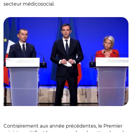
secteur médicosocial.
© @Economie_Gouv/ Olivier Dussopt, Olivier Véran et
Brigitte Bourguignon
Contrairement aux année précédentes, le Premier