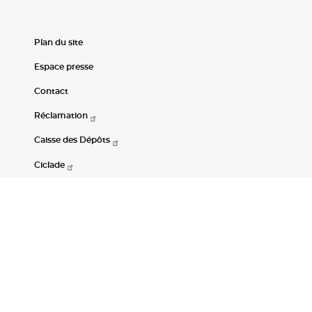
Plan du site
Espace presse
Contact
Réclamation
Caisse des Dépôts
Ciclade
CDC-Net
Consignations
Portail Open Data CDC
Restez connectés