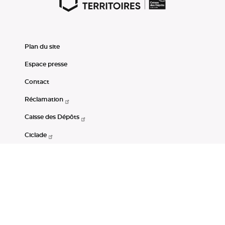
Plan du site
Espace presse
Contact
Réclamation
Caisse des Dépôts
Ciclade
CDC-Net
Consignations
Portail Open Data CDC
Restez connectés