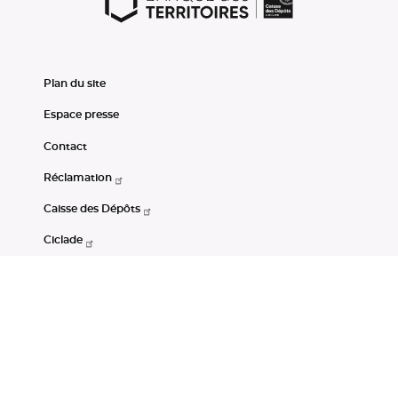
Plan du site
Espace presse
Contact
Réclamation
Caisse des Dépôts
Ciclade
CDC-Net
Consignations
Portail Open Data CDC
Restez connectés