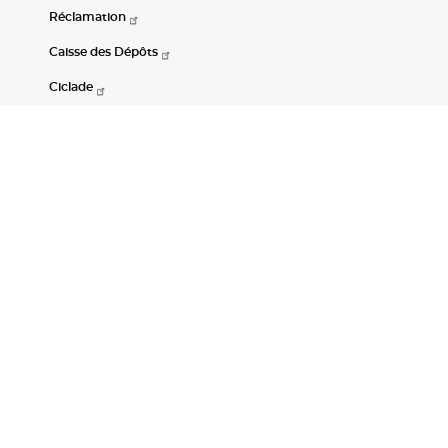
Réclamation
Caisse des Dépôts
Ciclade
CDC-Net
Consignations
Portail Open Data CDC
Restez connectés
LinkedIn
Youtube
Instagram
RSS
Mentions légales
CGU
Données personnelles
Accessibilité : non conforme
DSP2
Instruments financiers
Gestion des cookies