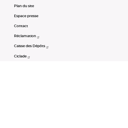
Plan du site
Espace presse
Contact
Réclamation
Caisse des Dépôts
Ciclade
CDC-Net
Consignations
Portail Open Data CDC
Restez connectés
LinkedIn
Youtube
Instagram
RSS