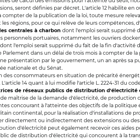
alités de calcul des émissions pour l'atteinte du seuil,
ions, seront définies par décret. L'article 12 habilite e
 compter de la publication de la loi, toute mesure relev
et les régions, pour ce qui relève de leurs compétences, 
dont l'emploi serait supprimé d
 les centrales à charbon
ersonnels portuaires, notamment les ouvriers dockers, e
nt l'emploi serait supprimé du fait de la fin d'activité d
 Parlement dans un délai de trois mois à compter de la 
d'une présentation par le gouvernement, un an après sa p
e nationale et du Sénat.
n des consommateurs en situation de précarité énergétiqu
. L'article 14 quant à lui modifie l'article L. 2224-31 du cod
ices de réseaux publics de distribution d'électricité
e maîtrise de la demande d'électricité, de production d'
tes concourant à l'atteinte des objectifs de la politique
in continental, pour la réalisation d'installations de p
ter directement ou indirectement des extensions ou des
bution d'électricité peut également recevoir ces aides po
blic de distribution d'électricité qui concourent à la tr