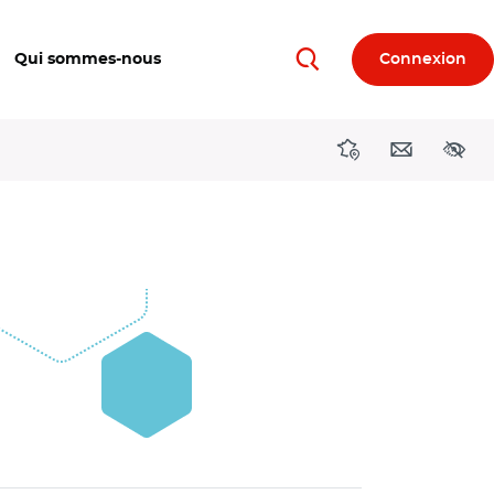
Qui sommes-nous
Connexion
Rechercher
Directions région
Contact
Acces