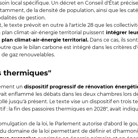
oin local spécifique. Un décret en Conseil d'État préci
tamment, de la densité de population, ainsi que les catég
dalités de gestion.
 le texte prévoit en outre à l'article 28 que les collectiv
plan climat-air-énergie territorial puissent
intégrer leur
Dans ce cas, ils so
plan climat-air-énergie territorial.
 outre que le bilan carbone est intégré dans les critères d'
t de gaz renouvelables.
es thermiques"
galement un
dispositif progressif de rénovation énerg
avait enflammé les débats dans les deux chambres lors de
 jusqu'à présent. Le texte vise un dispositif en trois te
if : la fin des passoires thermiques en 2028", avait indiq
omulgation de la loi, le Parlement autorise d'abord le 
u domaine de la loi permettant de définir et d'harmonis