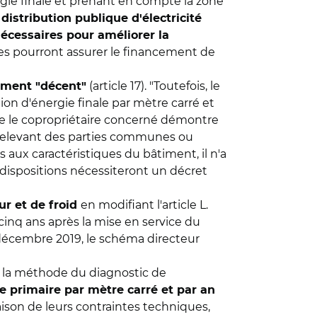
gie finale et prenant en compte la zone
distribution publique d'électricité
écessaires pour améliorer la
Elles pourront assurer le financement de
(article 17). "Toutefois, le
gement "décent"
n d'énergie finale par mètre carré et
que le copropriétaire concerné démontre
x relevant des parties communes ou
 aux caractéristiques du bâtiment, il n'a
dispositions nécessiteront un décret
en modifiant l'article L.
ur et de froid
 cinq ans après la mise en service du
31 décembre 2019, le schéma directeur
n la méthode du diagnostic de
e primaire par mètre carré et par an
raison de leurs contraintes techniques,