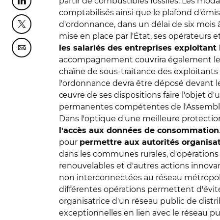
partir de combustibles fossiles. Les mod
Partager cette page sur Linkedin
comptabilisés ainsi que le plafond d'émiss
d'ordonnance, dans un délai de six mois à
Partager cette page sur Twitter
mise en place par l'État, ses opérateurs 
les salariés des entreprises exploitant
Partager cette page sur Courriel
accompagnement couvrira également les p
chaîne de sous-traitance des exploitants do
l'ordonnance devra être déposé devant le
œuvre de ses dispositions faire l'objet 
permanentes compétentes de l'Assemblé
Dans l'optique d'une meilleure protectio
l'accès aux données de consommation
pour
permettre aux autorités organisatr
dans les communes rurales, d'opérations d
renouvelables et d'autres actions innovan
non interconnectées au réseau métropolita
différentes opérations permettent d'évi
organisatrice d'un réseau public de distri
exceptionnelles en lien avec le réseau pu