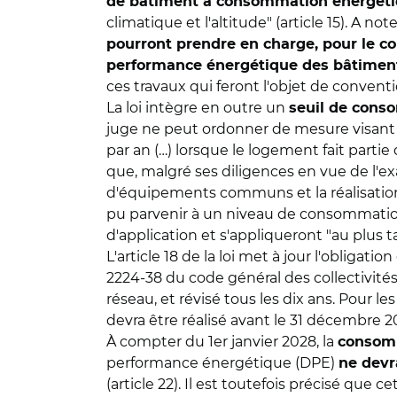
de bâtiment à consommation énergét
climatique et l'altitude" (article 15). A not
pourront prendre en charge, pour le c
performance énergétique des bâtimen
ces travaux qui feront l'objet de conven
La loi intègre en outre un
seuil de conso
juge ne peut ordonner de mesure visant 
par an (…) lorsque le logement fait part
que, malgré ses diligences en vue de l'e
d'équipements communs et la réalisation d
pu parvenir à un niveau de consommation 
d'application et s'appliqueront "au plus ta
L'article 18 de la loi met à jour l'obligati
2224-38 du code général des collectivités
réseau, et révisé tous les dix ans. Pour l
devra être réalisé avant le 31 décembre 2
À compter du 1er janvier 2028, la
consom
performance énergétique (DPE)
ne devr
(article 22). Il est toutefois précisé que