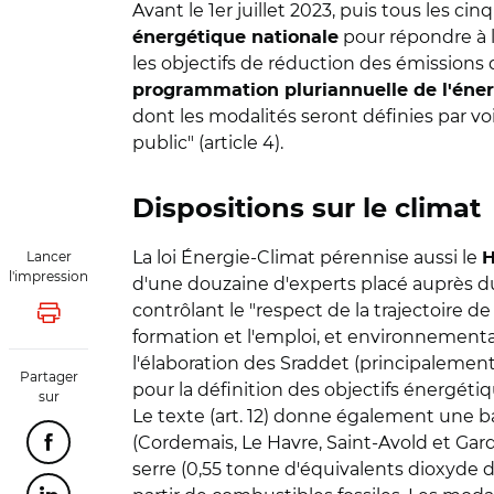
Avant le 1er juillet 2023, puis tous les cin
pour répondre à l
énergétique nationale
les objectifs de réduction des émissions 
programmation pluriannuelle de l'éner
dont les modalités seront définies par vo
public" (article 4).
Dispositions sur le climat
La loi Énergie-Climat pérennise aussi le
Lancer
H
l'impression
d'une douzaine d'experts placé auprès du 
contrôlant le "respect de la trajectoire d
Lancer l'impression
formation et l'emploi, et environnemental
l'élaboration des Sraddet (principalement 
Partager
pour la définition des objectifs énergé
sur
Le texte (art. 12) donne également une ba
(Cordemais, Le Havre, Saint-Avold et Gard
Partager cette page sur Facebook
serre (0,55 tonne d'équivalents dioxyde 