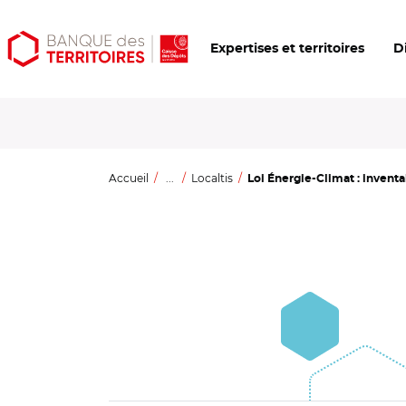
Aller
Aller
Ouvrir
Expertises et territoires
D
au
au
les
contenu
menu
outils
principal
principal
d'accessibilité
Accueil
...
Localtis
Loi Énergie-Climat : inventai