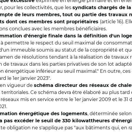
exprimée en énergie primaire et en éner
ique excessive
er, pour les collectivités, que les
syndicats chargés de la 
ompte de leurs membres, tout ou partie des travaux n
(article 16). 
ts dont ces membres sont propriétaires
tions conclues avec les membres bénéficiaires.
mmation d'énergie finale dans la définition d'un lo
à permettre le respect du seuil maximal de consommatio
ie d'un immeuble soumis au statut de la copropriété et 
xamen de résolutions tendant à la réalisation de travau
e travaux dans les parties privatives de son lot adaptés
énergétique inférieur au seuil maximal." En outre, ces 
rd le 1er janvier 2023".
on en vigueur de
schéma directeur des réseaux de chale
 territoriales. Ce schéma devra être élaboré au plus tard
es réseaux mis en service entre le 1er janvier 2009 et le 
021.
, déterminée selo
mation énergétique des logements
a pas excéder le seuil de 330 kilowattheures d'énergi
 cette obligation ne s'applique pas "aux bâtiments qui, en 