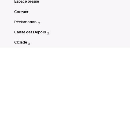
Espace presse
Contact
Réclamation
Caisse des Dépôts
Ciclade
CDC-Net
Consignations
Portail Open Data CDC
Restez connectés
LinkedIn
Youtube
Instagram
RSS