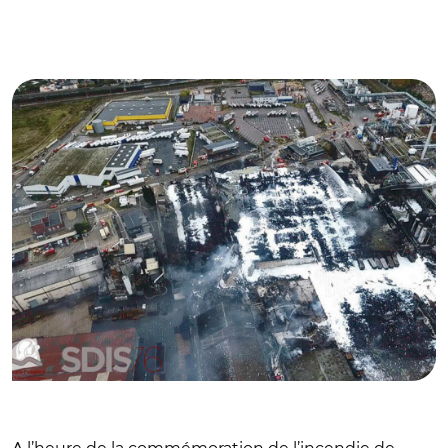
© @SecCivileFrance