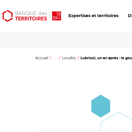
Aller
Aller
Ouvrir
Expertises et territoires
D
au
au
les
contenu
menu
outils
principal
principal
d'accessibilité
Accueil
...
Localtis
Lubrizol, un an après : le g