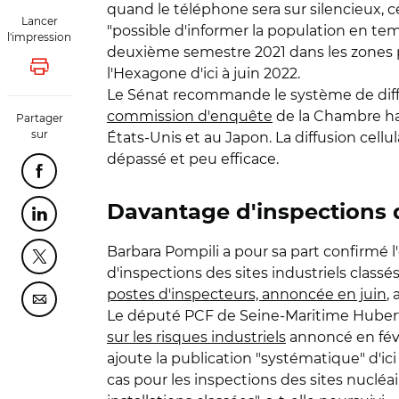
quand le téléphone sera sur silencieux, ce
Lancer
"possible d'informer la population en tem
l'impression
deuxième semestre 2021 dans les zones pri
l'Hexagone d'ici à juin 2022.
Lancer l'impression
Le Sénat recommande le système de diffus
commission d'enquête
de la Chambre hau
Partager
sur
États-Unis et au Japon. La diffusion cell
dépassé et peu efficace.
Partager cette page sur Facebook
Davantage d'inspections de
Partager cette page sur Linkedin
Barbara Pompili a pour sa part confirm
Partager cette page sur Twitter
d'inspections des sites industriels classés
postes d'inspecteurs, annoncée en juin
,
Partager cette page sur Courriel
Le député PCF de Seine-Maritime Hubert 
sur les risques industriels
annoncé en févri
ajoute la publication "systématique" d'ici
cas pour les inspections des sites nucléai