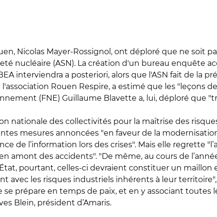
en, Nicolas Mayer-Rossignol, ont déploré que ne soit pa
reté nucléaire (ASN). La création d'un bureau enquête acci
 BEA interviendra a posteriori, alors que l'ASN fait de la pr
ssociation Rouen Respire, a estimé que les "leçons de la
nement (FNE) Guillaume Blavette a, lui, déploré que "tr
n nationale des collectivités pour la maîtrise des risqu
ntes mesures annoncées "en faveur de la modernisation d
ce de l’information lors des crises". Mais elle regrette "
s en amont des accidents". "De même, au cours de l’année 
’État, pourtant, celles-ci devraient constituer un maillon
t avec les risques industriels inhérents à leur territoire"
se prépare en temps de paix, et en y associant toutes le
Yves Blein, président d’Amaris.