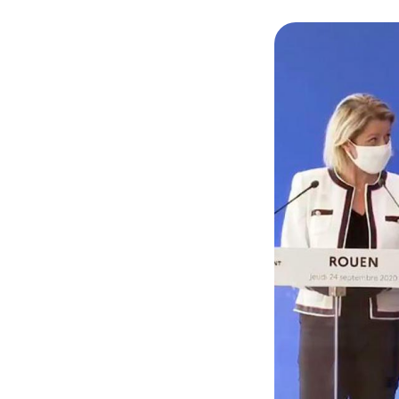
© @GDarmanin/ Ba