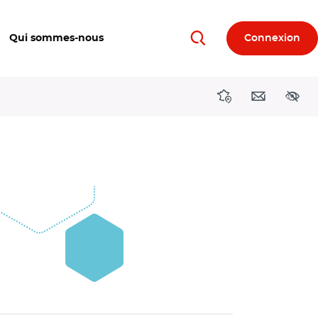
Qui sommes-nous
Connexion
Rechercher
Directions région
Contact
Acces