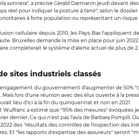
la sonnera", a précisé Gérald Darmanin jeudi devant des él
ps réel pour indiquer la posture à tenir", selon le dossi
oritaires à forte population ou représentant un risque pa
ion cellulaire depuis 2010, les Pays-Bas l'appliquent de
te. Bruxelles demande la mise en place pour juin 2022 d
ulaire compléterait le système d'alerte actuel de plus de
 sites industriels classés
é l'engagement du gouvernement d'augmenter de 50% "d'i
. Mais lors d'une réunion avec des élus ouverte à la press
 aurait lieu d'ici à la fin du quinquennat et non en 2021.
Wulfranc a estimé que "95% des mesures" évoquées jeud
er dernier. Ce qui n'est pas l'avis de Barbara Pompili. 
 2022 des "résultats des contrôles de l'inspection des ins
res. Et "les rapports d'expertise des assureurs" seront "m