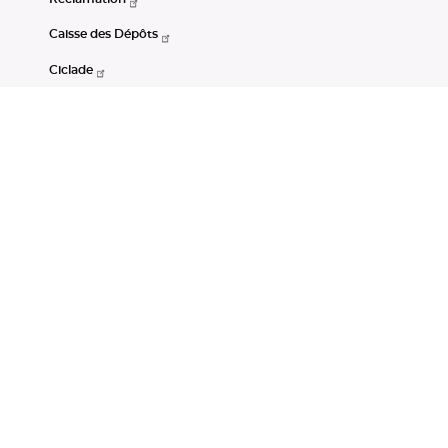
Caisse des Dépôts
Ciclade
CDC-Net
Consignations
Portail Open Data CDC
Restez connectés
LinkedIn
Youtube
Instagram
RSS
Mentions légales
CGU
Données personnelles
Accessibilité : non conforme
DSP2
Instruments financiers
Gestion des cookies