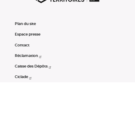
Plan du site
Espace presse
Contact
Réclamation
Caisse des Dépôts
Ciclade
CDC-Net
Consignations
Portail Open Data CDC
Restez connectés