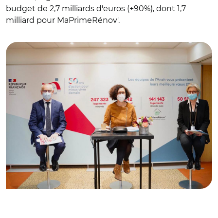
budget de 2,7 milliards d'euros (+90%), dont 1,7
milliard pour MaPrimeRénov'.
© @ANAH_Officiel/ Thierry Repentin, Emmanuelle
Wargon et Valérie Mancret-Taylor.