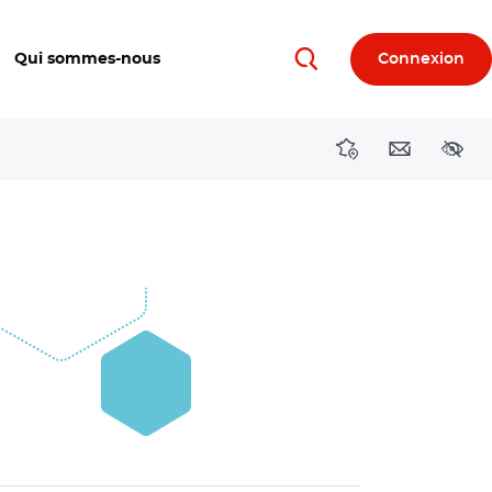
Qui sommes-nous
Connexion
Rechercher
Directions région
Contact
Acces