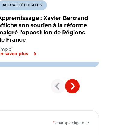
ACTUALITÉ LOCALTIS
ACTUALITÉ
Apprentissage : Xavier Bertrand
Réforme d
affiche son soutien à la réforme
gouverne
malgré l'opposition de Régions
mesures
de France
Emploi
Emploi
n savoir plus
En savoir pl
*
champ obligatoire