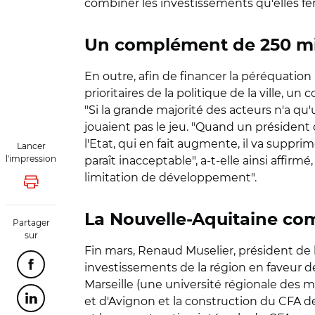
combiner les investissements qu'elles feron
Un complément de 250 mil
En outre, afin de financer la péréquation
prioritaires de la politique de la ville, 
"Si la grande majorité des acteurs n'a qu'
jouaient pas le jeu. "Quand un président
l'Etat, qui en fait augmente, il va suppri
Lancer
l'impression
paraît inacceptable", a-t-elle ainsi affir
limitation de développement".
Lancer l'impression
La Nouvelle-Aquitaine co
Partager
sur
Fin mars, Renaud Muselier, président de 
investissements de la région en faveur de
Partager cette page sur Facebook
Marseille (une université régionale des 
et d'Avignon et la construction du CFA d
Partager cette page sur Linkedin