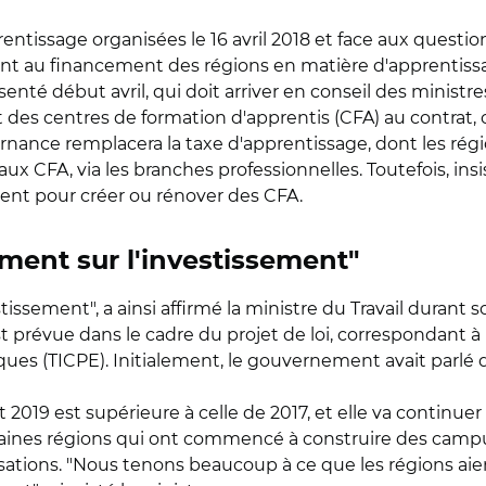
rentissage organisées le 16 avril 2018 et face aux questi
uant au financement des régions en matière d'apprentiss
ésenté début avril, qui doit arriver en conseil des ministr
 des centres de formation d'apprentis (CFA) au contrat, 
ternance remplacera la taxe d'apprentissage, dont les ré
ux CFA, via les branches professionnelles. Toutefois, ins
ment pour créer ou rénover des CFA.
ement sur l'investissement"
tissement", a ainsi affirmé la ministre du Travail durant
prévue dans le cadre du projet de loi, correspondant à u
es (TICPE). Initialement, le gouvernement avait parlé d
2019 est supérieure à celle de 2017, et elle va continuer
certaines régions qui ont commencé à construire des ca
isations. "Nous tenons beaucoup à ce que les régions aient