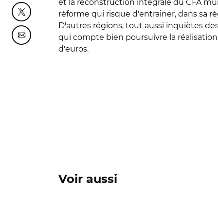
et la reconstruction intégrale du CFA mu
réforme qui risque d'entraîner, dans sa ré
Partager cette page sur Twitter
D'autres régions, tout aussi inquiètes de
qui compte bien poursuivre la réalisation
Partager cette page sur Courriel
d'euros.
Voir aussi