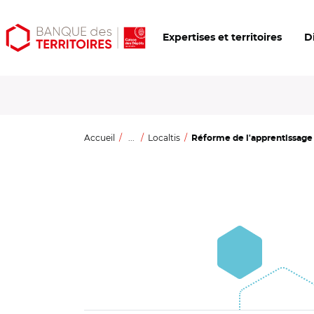
Aller
Aller
Ouvrir
Expertises et territoires
D
au
au
les
contenu
menu
outils
principal
principal
d'accessibilité
Accueil
...
Localtis
Réforme de l'apprentissage :