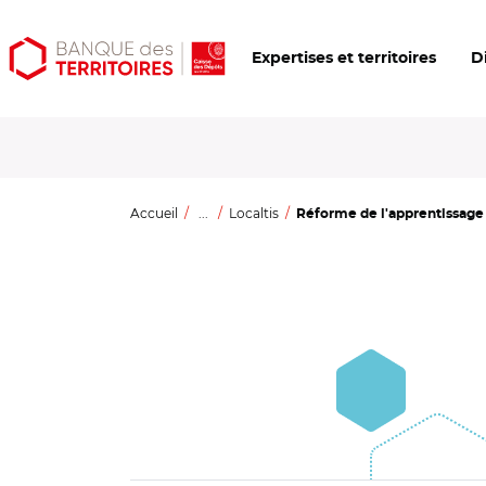
Aller
Aller
Ouvrir
Expertises et territoires
D
au
au
les
contenu
menu
outils
principal
principal
d'accessibilité
Accueil
...
Localtis
Réforme de l'apprentissage :