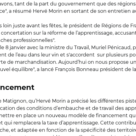
 avons, tant de la part du gouvernement que des région
e", a résumé Hervé Morin en sortant de son entretien a
s loin juste avant les fêtes, le président de Régions de
a concertation sur la réforme de l’apprentissage, accusan
nches professionnelles".
 le 8 janvier avec la ministre du Travail, Muriel Pénicaud,
ent de l’eau dans leur vin et s'accordent sur plusieurs 
orte de marchandisation. Aujourd’hui on nous propose un
uvel équilibre", a lancé François Bonneau président de la
ancement
e Matignon, qu’Hervé Morin a précisé les différentes pist
ification des conditions d’embauche et de travail des ap
ettre en place un nouveau modèle de financement qui 
et qui remplacera la taxe d’apprentissage. Cette contribu
he, et adaptée en fonction de la spécificité des territo