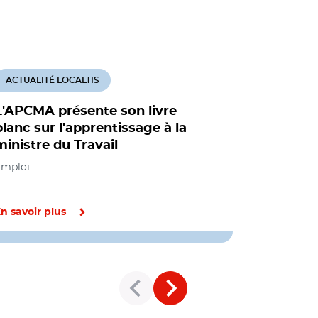
ACTUALITÉ LOCALTIS
ACTUALITÉ
L'APCMA présente son livre
Dans le G
blanc sur l'apprentissage à la
les cham
ministre du Travail
cause c
l'apprent
Emploi
Emploi
n savoir plus
En savoir pl