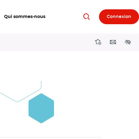
Qui sommes-nous
Connexion
Rechercher
Directions région
Contact
Acces