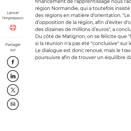
financement de l'apprentissage nous l'acce
région Normandie, qui a toutefois insist
Lancer
des régions en matière d'orientation. "Le 
l'impression
d’opposition de la région, afin d’éviter d
des dizaines de millions d’euros", a concl
Lancer l'impression
Du côté de Matignon, on se félicite que "l
si la réunion n'a pas été "conclusive" sur
Partager
sur
Le dialogue est donc renoué, mais le trava
poursuivre afin de trouver un équilibre d
Partager cette page sur Facebook
Partager cette page sur Linkedin
Partager cette page sur Twitter
Partager cette page sur Courriel