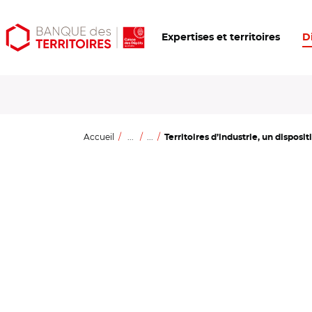
Aller
Aller
Ouvrir
Expertises et territoires
D
au
au
les
contenu
menu
outils
principal
principal
d'accessibilité
Accueil
...
...
Territoires d’industrie, un dispositi