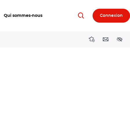
Qui sommes-nous
Connexion
Rechercher
Directions région
Contact
Acces