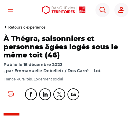
Menu
Aller
Aller
Ouvrir
Rechercher
au
au
les
contenu
menu
outils
Retours d'expérience
principal
principal
d'accessibilité
À Thégra, saisonniers et
personnes âgées logés sous le
même toit (46)
Publié le
15 décembre 2022
par
Emmanuelle Debelleix / Dos Carré
Lot
France Ruralités, Logement social
Lancer l'impression
Partager cette page sur Facebook
Partager cette page sur Linkedin
Partager cette page sur Twitter
Partager cette page sur Co