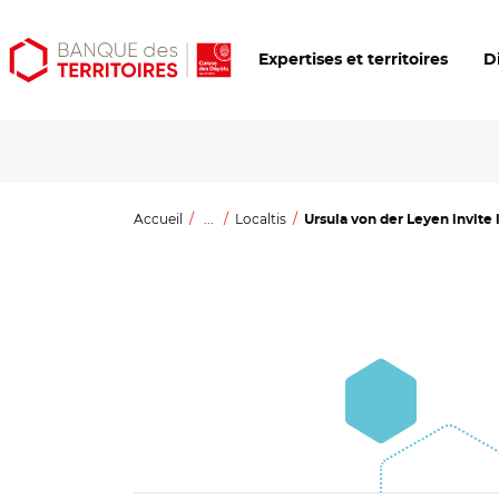
Aller
Aller
Ouvrir
Expertises et territoires
D
au
au
les
contenu
menu
outils
principal
principal
d'accessibilité
Accueil
...
Localtis
Ursula von der Leyen invite l