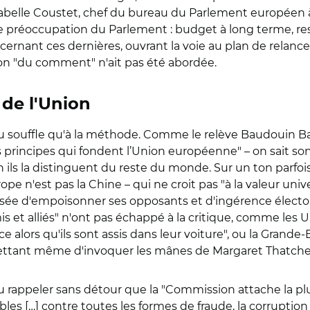
sabelle Coustet, chef du bureau du Parlement européen à
de préoccupation du Parlement : budget à long terme, r
oncernant ces dernières, ouvrant la voie au plan de relan
on "du comment" n'ait pas été abordée.
 de l'Union
e au souffle qu'à la méthode. Comme le relève Baudouin B
les principes qui fondent l’Union européenne" – on sait
ils la distinguent du reste du monde. Sur un ton parfoi
ope n'est pas la Chine – qui ne croit pas "à la valeur univ
ccusée d'empoisonner ses opposants et d'ingérence électo
is et alliés" n'ont pas échappé à la critique, comme les 
ice alors qu'ils sont assis dans leur voiture", ou la Grande
rmettant même d'invoquer les mânes de Margaret Thatche
appeler sans détour que la "Commission attache la plus 
ibles […] contre toutes les formes de fraude, la corruption 