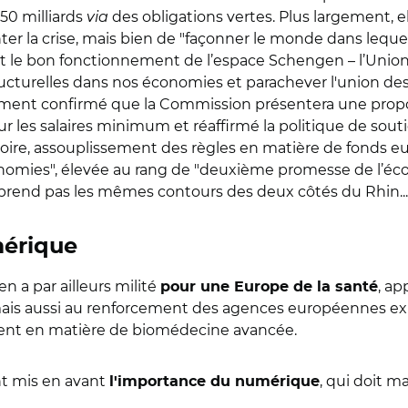
750 milliards
via
des obligations vertes. Plus largement,
ter la crise, mais bien de "façonner le monde dans lequel
le bon fonctionnement de l’espace Schengen – l’Union d
ructurelles dans nos économies et parachever l'union de
ement confirmé que la Commission présentera une proposi
les salaires minimum et réaffirmé la politique de soutie
stoire, assouplissement des règles en matière de fonds eur
conomies", élevée au rang de "deuxième promesse de l’é
 prend pas les mêmes contours des deux côtés du Rhin...)
mérique
n a par ailleurs milité
, ap
pour une Europe de la santé
ais aussi au renforcement des agences européennes exist
ment en matière de biomédecine avancée.
nt mis en avant
, qui doit m
l'importance du numérique