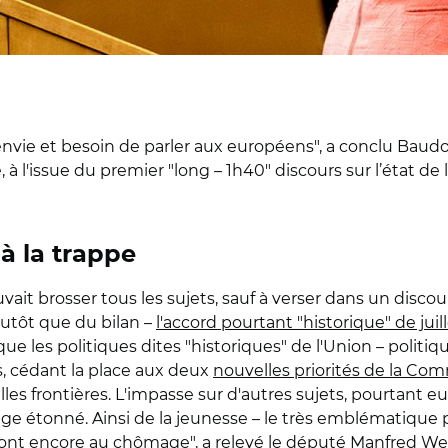
envie et besoin de parler aux européens", a conclu Baud
l'issue du premier "long – 1h40" discours sur l’état de l
 à la trappe
it brosser tous les sujets, sauf à verser dans un discour
plutôt que du bilan –
l'accord pourtant "historique" de juil
ue les politiques dites "historiques" de l'Union – polit
, cédant la place aux deux
nouvelles priorités de la Co
elles frontières. L'impasse sur d'autres sujets, pourtant e
tage étonné. Ainsi de la jeunesse – le très emblémati
 sont encore au chômage", a relevé le député Manfred Web