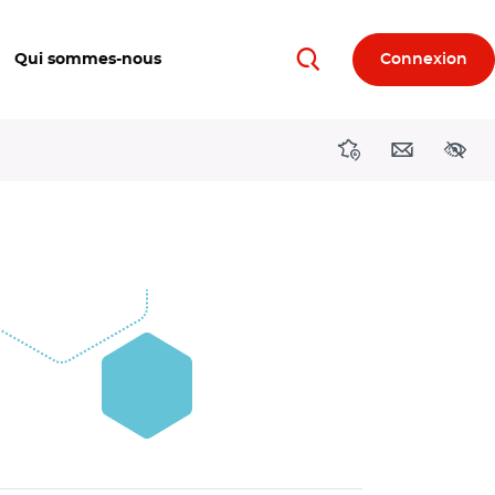
Qui sommes-nous
Connexion
Rechercher
Directions région
Contact
Acces