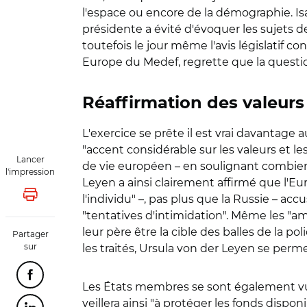
l'espace ou encore de la démographie. I
présidente a évité d'évoquer les sujets 
toutefois le jour même l'avis législatif c
Europe du Medef, regrette que la questi
Réaffirmation des valeurs
L'exercice se prête il est vrai davantag
"accent considérable sur les valeurs et 
Lancer
de vie européen – en soulignant combien 
l'impression
Leyen a ainsi clairement affirmé que l'Eur
l'individu" –, pas plus que la Russie – a
Lancer l'impression
"tentatives d'intimidation". Même les "am
leur père être la cible des balles de la pol
Partager
sur
les traités, Ursula von der Leyen se pe
Partager cette page sur Facebook
Les États membres se sont également vu r
veillera ainsi "à protéger les fonds dispon