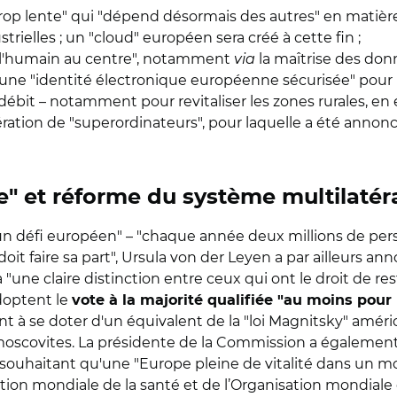
"trop lente" qui "dépend désormais des autres" en matiè
rielles ; un "cloud" européen sera créé à cette fin ;
 "l'humain au centre", notamment
via
la maîtrise des do
une "identité électronique européenne sécurisée" pour "
t-débit – notamment pour revitaliser les zones rurales, e
énération de "superordinateurs", pour laquelle a été anno
" et réforme du système multilatér
"un défi européen" – "chaque année deux millions de per
oit faire sa part", Ursula von der Leyen a par ailleurs an
a "une claire distinction entre ceux qui ont le droit de rest
doptent le
vote à la majorité qualifiée "au moins pour
ant à se doter d'un équivalent de la "loi Magnitsky" amér
moscovites. La présidente de la Commission a également 
, souhaitant qu'une "Europe pleine de vitalité dans un 
ion mondiale de la santé et de l’Organisation mondial