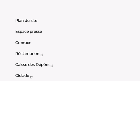
Plan du site
Espace presse
Contact
Réclamation
Caisse des Dépôts
Ciclade
CDC-Net
Consignations
Portail Open Data CDC
Restez connectés