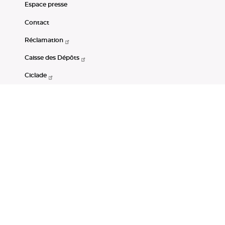
Espace presse
Contact
Réclamation
Caisse des Dépôts
Ciclade
CDC-Net
Consignations
Portail Open Data CDC
Restez connectés
LinkedIn
Youtube
Instagram
RSS