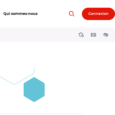
Qui sommes-nous
Connexion
Rechercher
Directions région
Contact
Acces