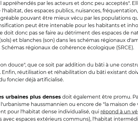
ppréhendés par les acteurs et donc peu acceptés". Elle p
e l'habitat, des espaces publics, nuisances, fréquentati
agréable pouvant être mieux vécu par les populations 
ification peut être intenable pour les habitants et inhospi
 "ne doit donc pas se faire au détriment des espaces de nat
nes (sols) et blanches (son) dans les schémas régionaux
t les Schémas régionaux de cohérence écologique (SRCE).
n douce", que ce soit par addition du bâti à une construc
. Enfin, réutilisation et réhabilitation du bâti existant 
 foncier déjà artificialisé.
doit également être promu. Pas 
s urbaines plus denses
l'urbanisme haussmannien ou encore de "la maison de vi
nt pour l'habitat dense individualisé, qui
répond à un vér
ns avec espaces extérieurs communs), l'habitat intermédi