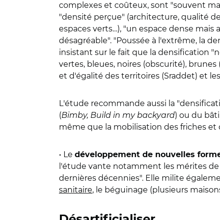
complexes et coûteux, sont "souvent mal a
"densité perçue" (architecture, qualité d
espaces verts…), "un espace dense mais 
désagréable". "Poussée à l'extrême, la dens
insistant sur le fait que la densification
vertes, bleues, noires (obscurité), bru
et d'égalité des territoires (Sraddet) e
L'étude recommande aussi la "densificatio
(
Bimby, Build in my backyard
) ou du bâti
même que la mobilisation des friches et du
• Le
développement de nouvelles forme
l'étude vante notamment les mérites de 
dernières décennies". Elle milite égaleme
sanitaire
, le béguinage (plusieurs maiso
Désartificialiser