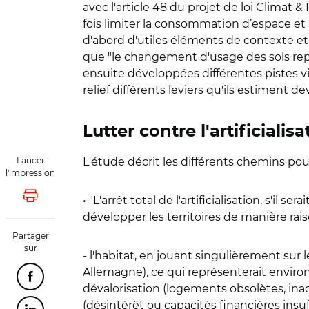
avec l'article 48 du
projet de loi Climat &
fois limiter la consommation d’espace et p
d'abord d'utiles éléments de contexte 
que "le changement d'usage des sols repré
ensuite développées différentes pistes visan
relief différents leviers qu'ils estiment de
Lutter contre l'artificialisa
Lancer
L'étude décrit les différents chemins pouv
l'impression
• "L'arrêt total de l'artificialisation, s'il
Lancer l'impression
développer les territoires de manière ra
Partager
sur
- l'habitat, en jouant singulièrement sur
Allemagne), ce qui représenterait environ
Partager cette page sur Facebook
dévalorisation (logements obsolètes, in
(désintérêt ou capacités financières insuf