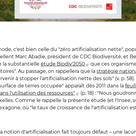
ode, c'est bien celle du "zéro artificialisation nette", po
ellent Marc Abadie, président de CDC Biodiversité, et B
 la substantielle
étude Biodiv'2050
que ces organismes
itoires". Au passage, on rappellera que la
stratégie natio
enir à stopper l’artificialisation nette des sols" (v. p. 58)
 surface de terres occupée" apparaît dès 2011 dans la
feui
s l'utilisation des ressources"
(p. 18) : "Nous goudron
xelles. Comme le rappelle la présente étude (et l'Insee, v
xagone, où "le taux de croissance de l'artificialisation es
e la notion d'artificialisation fait toujours défaut – un