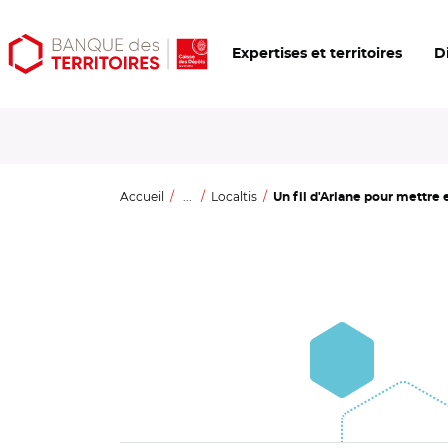
Aller
Aller
Ouvrir
Expertises et territoires
D
au
au
les
contenu
menu
outils
principal
principal
d'accessibilité
Accueil
...
Localtis
Un fil d'Ariane pour mettre e