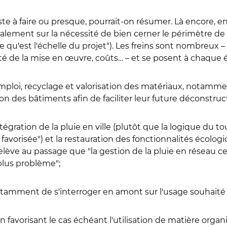
 reste à faire ou presque, pourrait-on résumer. Là encor
galement sur la nécessité de bien cerner le périmètre de l'o
ine qu'est l'échelle du projet"). Les freins sont nombre
é de la mise en œuvre, coûts… – et se posent à chaque 
éemploi, recyclage et valorisation des matériaux, notamm
 des bâtiments afin de faciliter leur future déconstruct
intégration de la pluie en ville (plutôt que la logique du 
avorisée") et la restauration des fonctionnalités écolo
elève au passage que "la gestion de la pluie en réseau ce
 plus problème";
otamment de s'interroger en amont sur l'usage souhaité d
n favorisant le cas échéant l'utilisation de matière orga