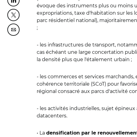
Partager cette page sur Linkedin
évoque des instruments plus ou moins usue
expropriations, taxe d'habitation sur les
Partager cette page sur Twitter
parc résidentiel national), majoritaireme
;
Partager cette page sur Courriel
- les infrastructures de transport, nota
cas échéant une large concertation publi
la densité plus que l'étalement urbain ;
- les commerces et services marchands, 
cohérence territoriale (SCoT) pour favor
régional consacré aux parcs d'activité co
- les activités industrielles, sujet épineu
datacenters.
• La
densification par le renouvellemen