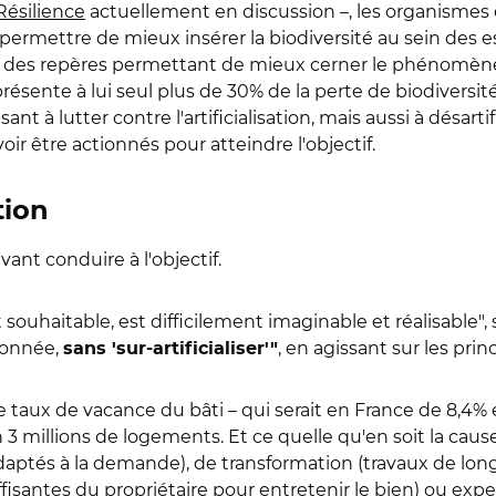
 Résilience
actuellement en discussion –, les organismes 
ermettre de mieux insérer la biodiversité au sein des espa
et des repères permettant de mieux cerner le phénomèn
sente à lui seul plus de 30% de la perte de biodiversité 
t à lutter contre l'artificialisation, mais aussi à désartif
voir être actionnés pour atteindre l'objectif.
tion
ant conduire à l'objectif.
 serait souhaitable, est difficilement imaginable et réalisabl
isonnée,
, en agissant sur les prin
sans 'sur-artificialiser'"
 le taux de vacance du bâti – qui serait en France de 8,4%
 3 millions de logements. Et ce quelle qu'en soit la cau
adaptés à la demande), de transformation (travaux de lo
fisantes du propriétaire pour entretenir le bien) ou expe