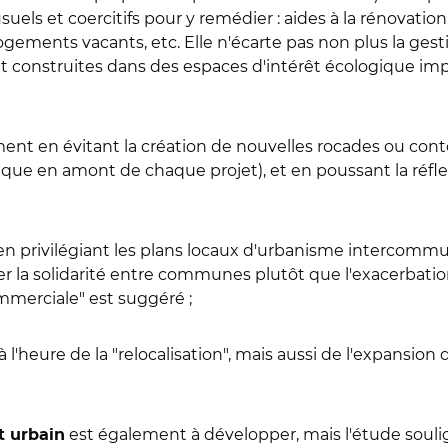
ls et coercitifs pour y remédier : aides à la rénovation
 logements vacants, etc. Elle n'écarte pas non plus la ge
nt construites dans des espaces d'intérêt écologique impor
mment en évitant la création de nouvelles rocades ou con
que en amont de chaque projet), et en poussant la réflex
en privilégiant les plans locaux d'urbanisme intercomm
iser la solidarité entre communes plutôt que l'exacerbat
mmerciale" est suggéré ;
x à l'heure de la "relocalisation", mais aussi de l'expansio
est également à développer, mais l'étude soulig
t urbain