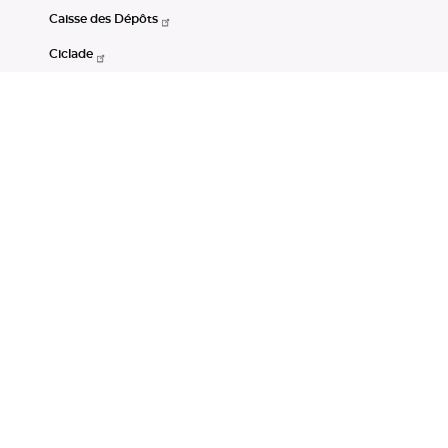
Caisse des Dépôts
Ciclade
CDC-Net
Consignations
Portail Open Data CDC
Restez connectés
LinkedIn
Youtube
Instagram
RSS
Mentions légales
CGU
Données personnelles
Accessibilité : non conforme
DSP2
Instruments financiers
Gestion des cookies