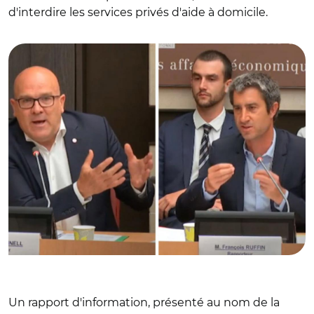
d'interdire les services privés d'aide à domicile.
© capture assemblée nationale/ Bruno Bonnell et François
Ruffin
Un rapport d'information, présenté au nom de la