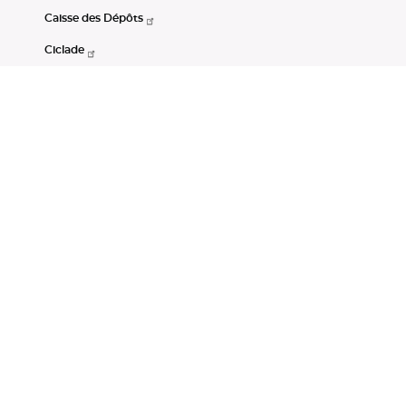
Caisse des Dépôts
Ciclade
CDC-Net
Consignations
Portail Open Data CDC
Restez connectés
LinkedIn
Youtube
Instagram
RSS
Mentions légales
CGU
Données personnelles
Accessibilité : non conforme
DSP2
Instruments financiers
Gestion des cookies