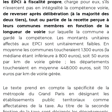
, charge pour eux, s
’
ils
les EPCI à fiscalité propre
n
’
exercent pas en intégralité
la comp
étence voirie,
de reverser apr
è
s délibération (à la majorité des
deux tiers), tout ou partie de la recette perç
ue
à
leurs communes membres en fonction de la
sur laquelle la commune a
longueur de voirie
gardé
la comp
étence. Les montants unitaires
affectés aux EPCI sont unitairement faibles. En
moyenne les communes toucheraient 1.300 euros (la
mé
diane
étant inférieure à 800 euros), soit 50 euros
par km de voirie gérée ; les départements
toucheraient en moyenne 448.000 euros, soit 110
euros par km de voirie géré
e.
Le texte prend en compte la spé
cificit
é de la
métropole du Grand Paris en désignant les
établissements public territoriaux comme
affectataires de la taxe. Au titre de la seconde
fraction de la taxe, sont dé
sign
és les départements,