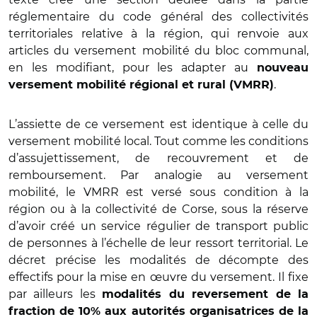
réglementaire du code général des collectivités
territoriales relative à la région, qui renvoie aux
articles du versement mobilité du bloc communal,
en les modifiant, pour les adapter au
nouveau
.
versement mobilité régional et rural (VMRR)
L
’
assiette de ce versement est identique à celle du
versement mobilité local. Tout comme les conditions
d
’
assujettissement, de recouvrement et de
remboursement. Par analogie au versement
mobilité, le VMRR est versé sous condition à la
région ou à la collectivité de Corse, sous la ré
serve
d
’
avoir créé
un service r
égulier de transport public
de personnes à l’é
chelle de leur ressort territorial. Le
d
é
cret pr
écise les modalité
s de d
écompte des
effectifs pour la mise en œuvre du versement. Il fixe
par ailleurs les
modalit
és du reversement de la
fraction de 10% aux autorités organisatrices de la