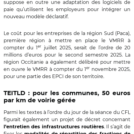
suppose en outre une adaptation des logiciels de
paie qu
’
utilisent les employeurs pour intégrer un
nouveau mod
è
le déclaratif.
Le coût pour les entreprises de la ré
gion Sud (Paca),
premiè
re région à mettre en place le VMRR à
er
compter du 1
juillet 2025, serait de l
’
ordre de 20
millions d
’
euros pour le second semestre 2025. La
région Occitanie a également délibéré pour mettre
er
en ouvre le VMRR à compter du 1
novembre 2025,
pour une partie des EPCI de son territoire.
TEITLD : pour les communes, 50 euros
par km de voirie gérée
Parmi les textes à l
’
ordre du jour de la séance du CFL
figurait également un projet de décret concernant
. Il s
’
agit de
l
’
entretien des infrastructures routi
è
res
fixer les
modalit
é
s de r
épartition des fractions de