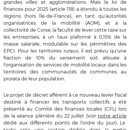
grandes villes et agglomérations. Mais la loi de
finances pour 2025 (article 118) a étendu à toutes les
régions (hors Île-de-France), en tant qu
’
autorit
és
organisatrices de la mobilité (AOM), et à la
collectivité
de Corse, la facult
é de lever cette taxe sur
les entreprises, à un taux plafonné à 0,15% de la
masse salariale, modulable sur les périm
è
tres des
EPCI. Pour les territoires ruraux, il est prévu qu'une
fraction de 10% du versement soit allouée à
l'organisation de services de mobilité locaux dans les
territoires des communautés de communes au
prorata de leur population.
Le projet de dé
cret aff
érent à ce nouveau levier fiscal
destiné à financer les transports collectifs a été
présenté au Comité des finances locales (CFL) lors
de la séance pléni
è
re du 22 juillet (voir
notre article
dédié aux différents points de l'ordre du jour). Le
texte crée une section dédiée dans la partie