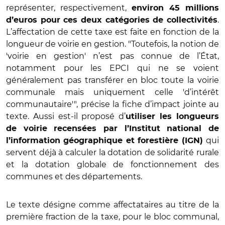
représenter, respectivement,
environ 45 millions
.
d
’
euros pour ces deux catégories de collectivités
L
’
affectation de cette taxe est faite en fonction de la
longueur de voirie en gestion. "Toutefois, la notion de
'voirie en gestion' n
’
est pas connue de l’État,
notamment pour les EPCI qui ne se voient
généralement pas transférer en bloc toute la voirie
communale mais uniquement celle 'd
’
intérêt
communautaire'", pré
cise la fiche d
’
impact jointe au
texte. Aussi est-il proposé d
’
utiliser les longueurs
de voirie recensées par l
’I
nstitut national de
qui
l
’
information géographique et foresti
è
re (IGN)
servent déjà à calculer la dotation de solidarité rurale
et la dotation globale de fonctionnement des
communes et des départements.
Le texte désigne comme affectataires au titre de la
premi
è
re fraction de la taxe, pour le bloc communal,