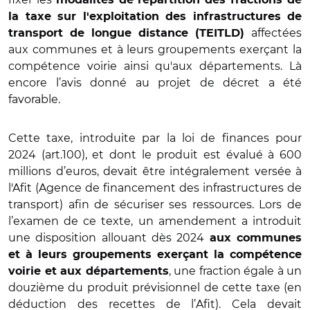
la taxe sur l'exploitation des infrastructures de
affect
ées
transport de longue distance (TEITLD)
aux communes et à leurs groupements exerçant la
compétence voirie ainsi qu'aux départements. Là
encore l
’
avis donné au projet de décret a été
favorable.
Cette taxe, introduite par la loi de finances pour
2024 (art.100), et dont le produit est é
valu
é à 600
millions d
’
euros, devait ê
tre int
égralement versée à
l'Afit (Agence de financement des infrastructures de
transport) afin de sécuriser ses ressources. Lors de
l
’
examen de ce texte, un amendement a introduit
une disposition allouant d
è
s 2024
aux communes
et à leurs groupements exerçant la compétence
, une fraction é
gale
à un
voirie et aux départements
douzi
è
me du produit prévisionnel de cette taxe (en
déduction des recettes de l
’
Afit). Cela devait