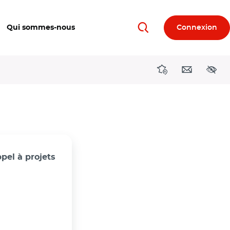
Qui sommes-nous
Connexion
Rechercher
Directions région
Contact
Acces
pel à projets