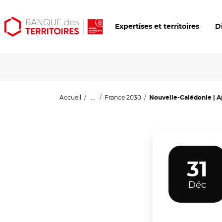
Aller
Aller
Ouvrir
Expertises et territoires
D
au
au
les
contenu
menu
outils
principal
principal
d'accessibilité
Accueil
...
France 2030
Nouvelle-Calédonie | Ap
31
Déc