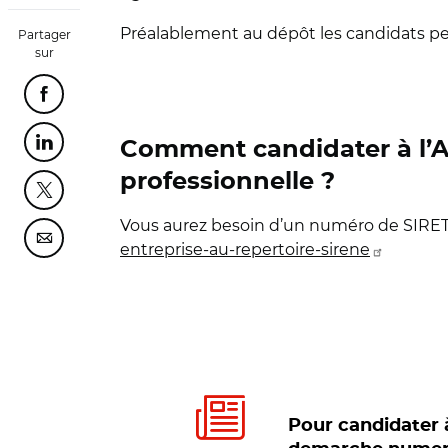
Préalablement au dépôt les candidats peu
Partager
sur
Partager cette page sur Facebook
Comment candidater à l’AA
Partager cette page sur Linkedin
professionnelle ?
Partager cette page sur Twitter
Vous aurez besoin d’un numéro de SIRET n
Partager cette page sur Courriel
entreprise-au-repertoire-sirene
Pour candidater 