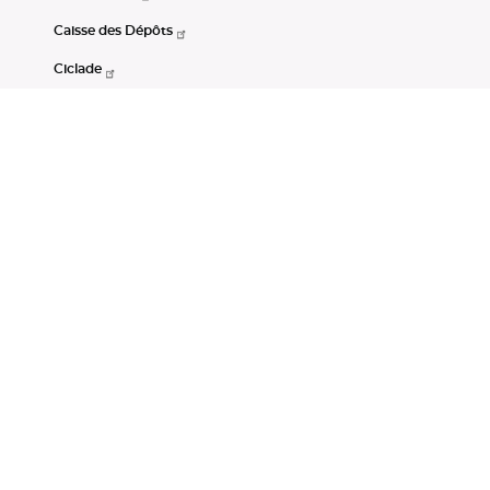
Caisse des Dépôts
Ciclade
CDC-Net
Consignations
Portail Open Data CDC
Restez connectés
LinkedIn
Youtube
Instagram
RSS
Mentions légales
CGU
Données personnelles
Accessibilité : non conforme
DSP2
Instruments financiers
Gestion des cookies