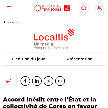
Menu
Aller
Aller
Ouvrir
Rechercher
au
au
les
contenu
menu
outils
Localtis
principal
principal
d'accessibilité
L'édition du jour
Présentation
Lancer l'impression
Partager cette page sur Facebook
Partager cette page sur Linkedin
Partager cette page sur Twitter
Partager cette page sur Co
Accord inédit entre l'État et la
collectivité de Corse en faveur