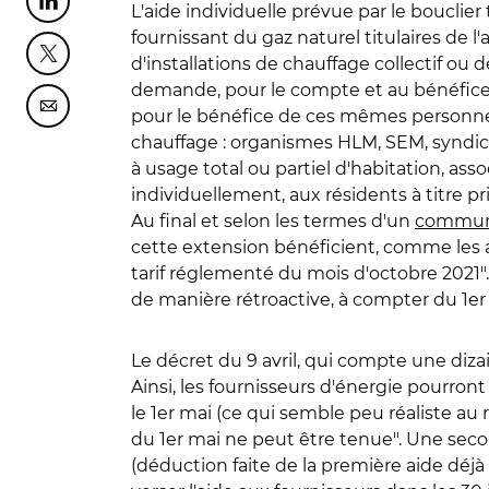
Partager cette page sur Linkedin
L'aide individuelle prévue par le bouclier
fournissant du gaz naturel titulaires de l
Partager cette page sur Twitter
d'installations de chauffage collectif ou
demande, pour le compte et au bénéfice 
Partager cette page sur Courriel
pour le bénéfice de ces mêmes personnes
chauffage : organismes HLM, SEM, syndica
à usage total ou partiel d'habitation, ass
individuellement, aux résidents à titre 
Au final et selon les termes d'un
commun
cette extension bénéficient, comme les au
tarif réglementé du mois d'octobre 2021".
de manière rétroactive, à compter du 1e
Le décret du 9 avril, qui compte une diza
Ainsi, les fournisseurs d'énergie pourro
le 1er mai (ce qui semble peu réaliste au 
du 1er mai ne peut être tenue". Une sec
(déduction faite de la première aide déjà