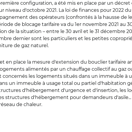
a première configuration, a été mis en place par un décret 
r niveau d'octobre 2021. La loi de finances pour 2022 d
gnement des opérateurs (confrontés à la hausse de leurs 
 La période de blocage tarifaire va du 1er novembre 2021 au
ion de la situation – entre le 30 avril et le 31 décembre 
embre dernier sont les particuliers et les petites copro
iture de gaz naturel.
et en place la mesure d'extension du bouclier tarifaire an
es logements alimentés par un chauffage collectif au gaz 
t concernés les logements situés dans un immeuble à us
 dans un immeuble à usage total ou partiel d'habitatio
 structures d'hébergement d'urgence et d'insertion, les l
, les structures d'hébergement pour demandeurs d'asile..
réseau de chaleur.