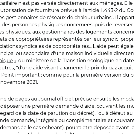
 tarifaire n'est pas versée directement aux ménages. Elle 
'autorisation de fourniture prévue à l'article L.443-2 du C
 des gestionnaires de réseaux de chaleur urbains". Il appa
des personnes physiques concernées, puis de reverser l
 physiques, aux gestionnaires des logements concernés
ts de copropriétaires représentés par leur syndic, propr
ociations syndicales de copropriétaires... L'aide peut ég
principal ou secondaire d'une maison individuelle direct
iqué
du ministère de la Transition écologique en date
tres, "d'une aide visant à ramener le prix du gaz acquit
 Point important : comme pour la première version du bou
r novembre 2021.
ine de pages au Journal officiel, précise ensuite les moda
nt déposer une première demande d'aide, couvrant les mo
regard de la date de parution du décret), "ou à défaut au p
onde demande, intégrale ou complémentaire et couvrant
 demandée le cas échéant), pourra être déposée avant le 