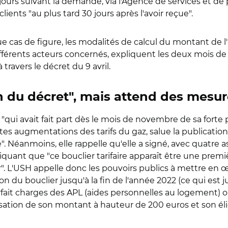
0 jours suivant la demande, via l'Agence de services et d
lients "au plus tard 30 jours après l'avoir reçue".
e cas de figure, les modalités de calcul du montant de 
ifférents acteurs concernés, expliquent les deux mois de 
travers le décret du 9 avril.
on du décret", mais attend des mes
SH "qui avait fait part dès le mois de novembre de sa fort
es augmentations des tarifs du gaz, salue la publication d
". Néanmoins, elle rappelle qu'elle a signé, avec quatre 
uant que "ce bouclier tarifaire apparaît être une premiè
r". L'USH appelle donc les pouvoirs publics à mettre e
tion du bouclier jusqu'à la fin de l'année 2022 (ce qui es
forfait charges des APL (aides personnelles au logement) 
risation de son montant à hauteur de 200 euros et son éli