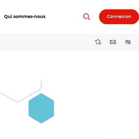
Qui sommes-nous
Connexion
Rechercher
Directions région
Contact
Acces