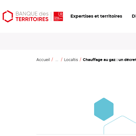
Aller
Aller
Ouvrir
Expertises et territoires
D
au
au
les
contenu
menu
outils
principal
principal
d'accessibilité
Accueil
...
Localtis
Chauffage au gaz : un décret