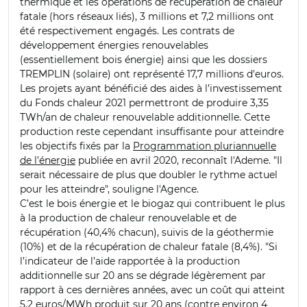
thermique et les opérations de récupération de chaleur
fatale (hors réseaux liés), 3 millions et 7,2 millions ont
été respectivement engagés. Les contrats de
développement énergies renouvelables
(essentiellement bois énergie) ainsi que les dossiers
TREMPLIN (solaire) ont représenté 17,7 millions d'euros.
Les projets ayant bénéficié des aides à l’investissement
du Fonds chaleur 2021 permettront de produire 3,35
TWh/an de chaleur renouvelable additionnelle. Cette
production reste cependant insuffisante pour atteindre
les objectifs fixés par la
Programmation pluriannuelle
de l’énergie
publiée en avril 2020, reconnaît l'Ademe. "Il
serait nécessaire de plus que doubler le rythme actuel
pour les atteindre", souligne l'Agence.
C’est le bois énergie et le biogaz qui contribuent le plus
à la production de chaleur renouvelable et de
récupération (40,4% chacun), suivis de la géothermie
(10%) et de la récupération de chaleur fatale (8,4%). "Si
l’indicateur de l’aide rapportée à la production
additionnelle sur 20 ans se dégrade légèrement par
rapport à ces dernières années, avec un coût qui atteint
5,2 euros/MWh produit sur 20 ans (contre environ 4