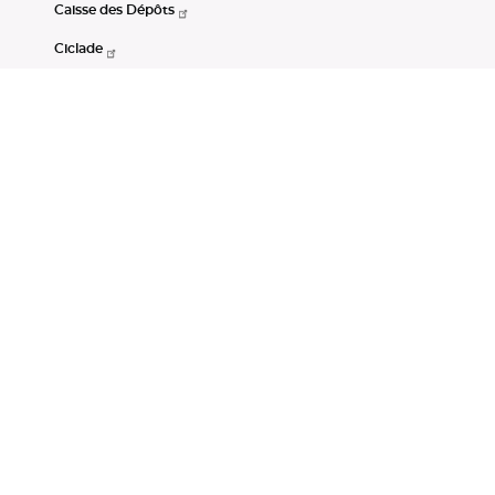
Caisse des Dépôts
Ciclade
CDC-Net
Consignations
Portail Open Data CDC
Restez connectés
LinkedIn
Youtube
Instagram
RSS
Mentions légales
CGU
Données personnelles
Accessibilité : non conforme
DSP2
Instruments financiers
Gestion des cookies
© Banque des Territoires 2026. Tous droits réservés.