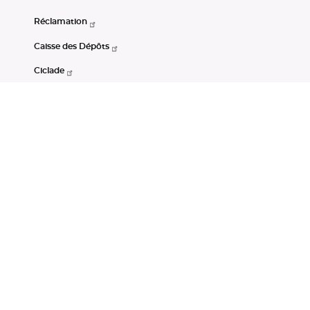
Réclamation
Caisse des Dépôts
Ciclade
CDC-Net
Consignations
Portail Open Data CDC
Restez connectés
LinkedIn
Youtube
Instagram
RSS
Mentions légales
CGU
Données personnelles
Accessibilité : non conforme
DSP2