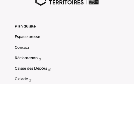
Plan du site
Espace presse
Contact
Réclamation
Caisse des Dépôts
Ciclade
CDC-Net
Consignations
Portail Open Data CDC
Restez connectés