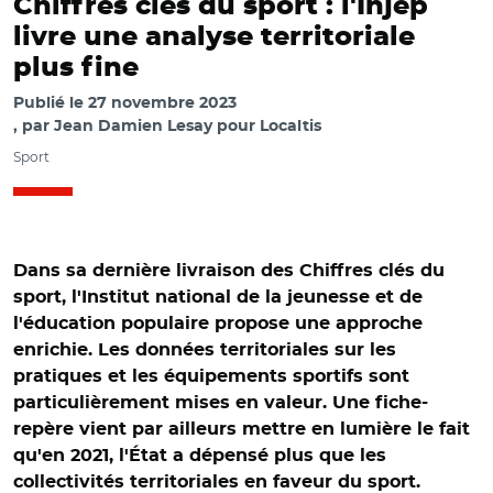
Chiffres clés du sport : l'Injep
livre une analyse territoriale
plus fine
Publié le
27 novembre 2023
par
Jean Damien Lesay pour Localtis
Sport
Dans sa dernière livraison des Chiffres clés du
sport, l'Institut national de la jeunesse et de
l'éducation populaire propose une approche
enrichie. Les données territoriales sur les
pratiques et les équipements sportifs sont
particulièrement mises en valeur. Une fiche-
repère vient par ailleurs mettre en lumière le fait
qu'en 2021, l'État a dépensé plus que les
collectivités territoriales en faveur du sport.
© INJEP. Source: Équipements sportifs, sites et espaces de