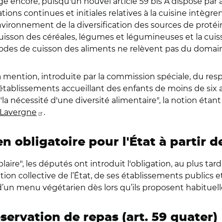
 encore, puisqu'un nouvel article 59 bis A dispose par ai
tions continues et initiales relatives à la cuisine intègr
nvironnement de la diversification des sources de proté
 cuisson des céréales, légumes et légumineuses et la cui
des de cuisson des aliments ne relèvent pas du domaine 
mention, introduite par la commission spéciale, du respe
 d'établissements accueillant des enfants de moins de six
la nécessité d'une diversité alimentaire", la notion étant
 Lavergne
.
 obligatoire pour l'État à partir d
laire", les députés ont introduit l'obligation, au plus tard 
ation collective de l’État, de ses établissements publics
d’un menu végétarien dès lors qu’ils proposent habitue
éservation de repas (art. 59 quater)