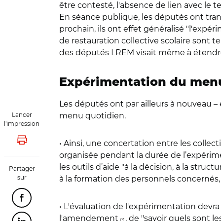
être contesté, l'absence de lien avec le t
En séance publique, les députés ont tran
prochain, ils ont effet généralisé "l'expé
de restauration collective scolaire sont 
des députés LREM visait même à étendre ce
Expérimentation du menu
Les députés ont par ailleurs à nouveau –
Lancer
menu quotidien.
l'impression
• Ainsi, une concertation entre les collect
Lancer l'impression
organisée pendant la durée de l’expérime
les outils d’aide "à la décision, à la stru
Partager
sur
à la formation des personnels concernés, 
Partager cette page sur Facebook
• L'évaluation de l'expérimentation devra 
l'
amendement
, de "savoir quels sont le