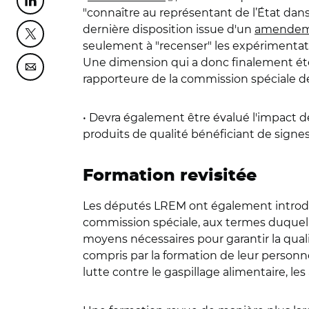
Partager cette page sur Linkedin
"connaître au représentant de l’État dan
dernière disposition issue d'un
amende
Partager cette page sur Twitter
seulement à "recenser" les expérimentatio
Une dimension qui a donc finalement é
Partager cette page sur Courriel
rapporteure de la commission spéciale de 
• Devra également être évalué l'impact 
produits de qualité bénéficiant de signes o
Formation revisitée
Les députés LREM ont également introd
commission spéciale, aux termes duquel l
moyens nécessaires pour garantir la qualit
compris par la formation de leur personn
lutte contre le gaspillage alimentaire, le