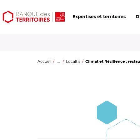
Aller
Aller
Ouvrir
Expertises et territoires
D
au
au
les
contenu
menu
outils
principal
principal
d'accessibilité
Accueil
...
Localtis
Climat et Résilience : restaur