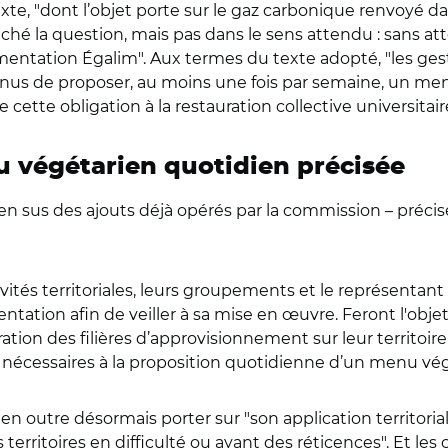
exte, "dont l’objet porte sur le gaz carbonique renvoyé d
ché la question, mais pas dans le sens attendu : sans at
rimentation Égalim". Aux termes du texte adopté, "les gest
tenus de proposer, au moins une fois par semaine, un men
tte obligation à la restauration collective universitaire
 végétarien quotidien précisée
 en sus des ajouts déjà opérés par la commission – préci
ivités territoriales, leurs groupements et le représentant
ntation afin de veiller à sa mise en œuvre. Feront l'ob
cturation des filières d’approvisionnement sur leur territoi
nécessaires à la proposition quotidienne d’un menu végét
en outre désormais porter sur "son application territoriale
s territoires en difficulté ou ayant des réticences". Et les 