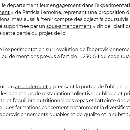
s le département leur engagement dans l’expérimentation 
ment
de Patricia Lemoine, reprenant une proposition de 
ns, mais aussi à "tenir compte des objectifs poursuivis p
té supprimée par un
sous-amendement
dit de "clarifi
cette partie du projet de loi.
de l'expérimentation sur l’évolution de l’approvisionne
u de mentions prévus à l’article L. 230-5-1 du code rural (
uit un
amendement
précisant la portée de l’obligatio
es opérateurs de restauration collective, publique et p
é et l’équilibre nutritionnel des repas et l’atteinte des 
el. Ces formations concernent notamment la diversificat
s approvisionnements durables et de qualité et la substit