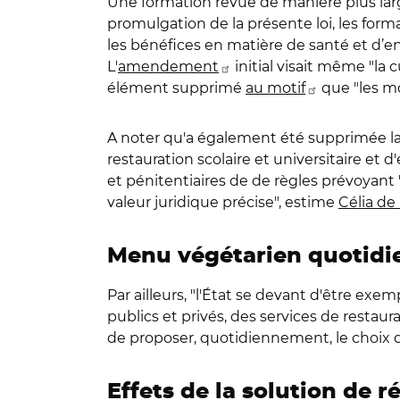
Une formation revue de manière plus large
promulgation de la présente loi, les forma
les bénéfices en matière de santé et d’e
L'
amendement
initial visait même "la
élément supprimé
au motif
que "les mo
A noter qu'a également été supprimée la 
restauration scolaire et universitaire et
et pénitentiaires de de règles prévoyant "
valeur juridique précise", estime
Célia de
Menu végétarien quotidien
Par ailleurs, "l'État se devant d'être exemp
publics et privés, des services de restaur
de proposer, quotidiennement, le choix 
Effets de la solution de r