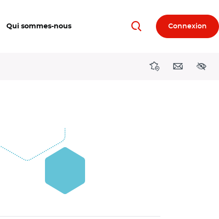
Qui sommes-nous
Connexion
Rechercher
Directions région
Contact
Acces