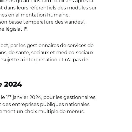
lleurs qu'au plus tard deux ans après la
ent dans leurs référentiels des modules sur
ines en alimentation humaine.
sson basse température des viandes",
législatif".
ct, par les gestionnaires de services de
 ans, de santé, sociaux et médico-sociaux
 "sujette à interprétation et n'a pas de
e 2024
er
le 1
janvier 2024, pour les gestionnaires,
 et des entreprises publiques nationales
llement un choix multiple de menus.