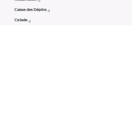
Caisse des Dépôts
Ciclade
CDC-Net
Consignations
Portail Open Data CDC
Restez connectés
LinkedIn
Youtube
Instagram
RSS
Mentions légales
CGU
Données personnelles
Accessibilité : non conforme
DSP2
Instruments financiers
Gestion des cookies