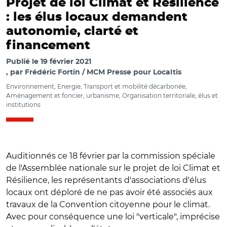
Projet de loi Climat et Résilience
: les élus locaux demandent
autonomie, clarté et
financement
Publié le
19 février 2021
par
Frédéric Fortin / MCM Presse pour Localtis
Environnement, Energie, Transport et mobilité décarbonée,
Aménagement et foncier, urbanisme, Organisation territoriale, élus et
institutions
Auditionnés ce 18 février par la commission spéciale
de l'Assemblée nationale sur le projet de loi Climat et
Résilience, les représentants d'associations d'élus
locaux ont déploré de ne pas avoir été associés aux
travaux de la Convention citoyenne pour le climat.
Avec pour conséquence une loi "verticale", imprécise
© Capture vidéo assemblée nationale/Arnaud Merveille,