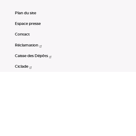
Plan du site
Espace presse
Contact
Réclamation
Caisse des Dépôts
Ciclade
CDC-Net
Consignations
Portail Open Data CDC
Restez connectés
LinkedIn
Youtube
Instagram
RSS