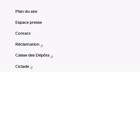
Plan du site
Espace presse
Contact
Réclamation
Caisse des Dépôts
Ciclade
CDC-Net
Consignations
Portail Open Data CDC
Restez connectés
LinkedIn
Youtube
Instagram
RSS