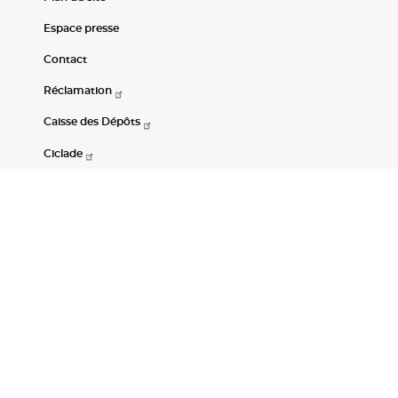
Espace presse
Contact
Réclamation
Caisse des Dépôts
Ciclade
CDC-Net
Consignations
Portail Open Data CDC
Restez connectés
LinkedIn
Youtube
Instagram
RSS