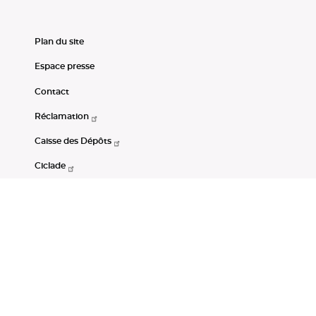
Plan du site
Espace presse
Contact
Réclamation
Caisse des Dépôts
Ciclade
CDC-Net
Consignations
Portail Open Data CDC
Restez connectés