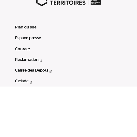
Plan du site
Espace presse
Contact
Réclamation
Caisse des Dépôts
Ciclade
CDC-Net
Consignations
Portail Open Data CDC
Restez connectés