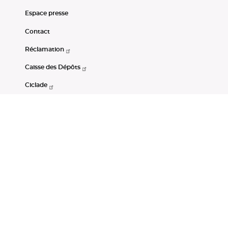
Espace presse
Contact
Réclamation
Caisse des Dépôts
Ciclade
CDC-Net
Consignations
Portail Open Data CDC
Restez connectés
LinkedIn
Youtube
Instagram
RSS