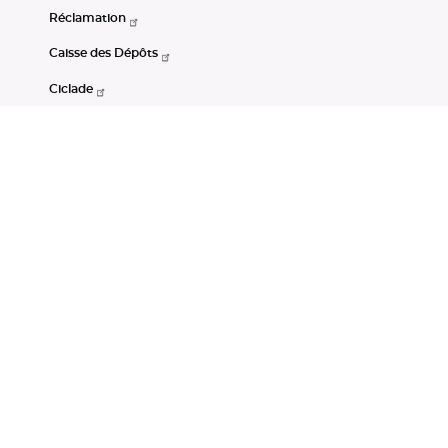
Réclamation
Caisse des Dépôts
Ciclade
CDC-Net
Consignations
Portail Open Data CDC
Restez connectés
LinkedIn
Youtube
Instagram
RSS
Mentions légales
CGU
Données personnelles
Accessibilité : non conforme
DSP2
Instruments financiers
Gestion des cookies