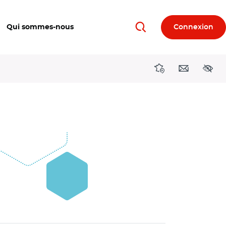
Qui sommes-nous
Connexion
Rechercher
Directions région
Contact
Acces