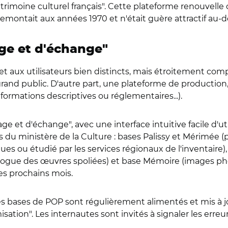
imoine culturel français". Cette plateforme renouvelle
emontait aux années 1970 et n'était guère attractif au-de
age et d'échange"
et aux utilisateurs bien distincts, mais étroitement co
grand public. D'autre part, une plateforme de productio
rmations descriptives ou réglementaires...).
et d'échange", avec une interface intuitive facile d'util
s du ministère de la Culture : bases Palissy et Mérimé
es ou étudié par les services régionaux de l'inventaire)
logue des œuvres spoliées) et base Mémoire (images pho
es prochains mois.
es bases de POP sont régulièrement alimentés et mis à j
misation". Les internautes sont invités à signaler les erreu