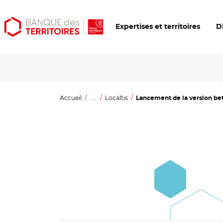
Aller
Aller
Ouvrir
Expertises et territoires
D
au
au
les
contenu
menu
outils
principal
principal
d'accessibilité
Accueil
...
Localtis
Lancement de la version bet