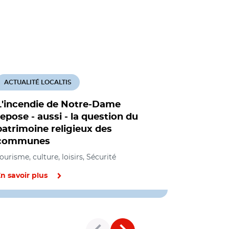
ACTUALITÉ LOCALTIS
ACTUALITÉ
L'incendie de Notre-Dame
Culture : 
repose - aussi - la question du
sur deux
patrimoine religieux des
dépenses 
communes
Finances et f
loisirs
ourisme, culture, loisirs, Sécurité
n savoir plus
En savoir pl