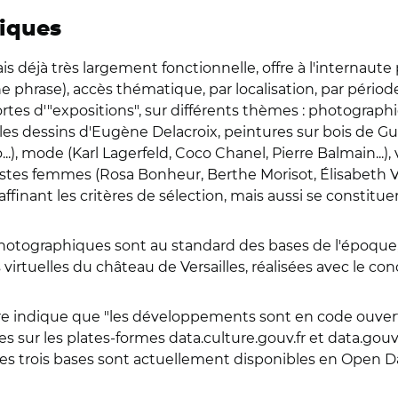
tiques
s déjà très largement fonctionnelle, offre à l'internaute
 phrase), accès thématique, par localisation, par période
tes d'"expositions", sur différents thèmes : photographie
n (les dessins d'Eugène Delacroix, peintures sur bois de 
.), mode (Karl Lagerfeld, Coco Chanel, Pierre Balmain...), 
rtistes femmes (Rosa Bonheur, Berthe Morisot, Élisabeth V
 affinant les critères de sélection, mais aussi se constit
otographiques sont au standard des bases de l'époque, 
 virtuelles du château de Versailles, réalisées avec le co
ure indique que "les développements sont en code ouvert
ur les plates-formes data.culture.gouv.fr et data.gouv.fr
es trois bases sont actuellement disponibles en Open D