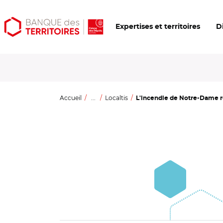
Aller
Aller
Ouvrir
Expertises et territoires
D
au
au
les
contenu
menu
outils
principal
principal
d'accessibilité
Accueil
...
Localtis
L'incendie de Notre-Dame rep