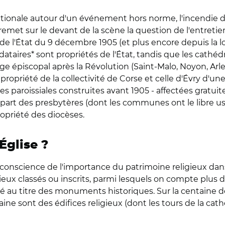
ationale autour d'un événement hors norme, l'incendie d
9) remet sur le devant de la scène la question de l'entreti
 de l'État du 9 décembre 1905 (et plus encore depuis la lo
dataires* sont propriétés de l'État, tandis que les cathé
ège épiscopal après la Révolution (Saint-Malo, Noyon, Arles
opriété de la collectivité de Corse et celle d'Évry d'une
es paroissiales construites avant 1905 - affectées gratu
lupart des presbytères (dont les communes ont le libre us
ropriété des diocèses.
'Église ?
 conscience de l'importance du patrimoine religieux dan
igieux classés ou inscrits, parmi lesquels on compte plus 
é au titre des monuments historiques. Sur la centaine
 sont des édifices religieux (dont les tours de la cath