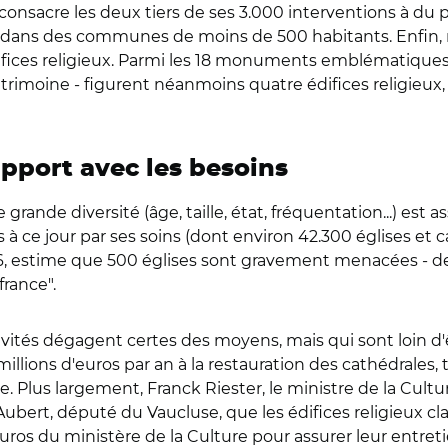
onsacre les deux tiers de ses 3.000 interventions à du p
ue dans des communes de moins de 500 habitants. Enfin,
fices religieux. Parmi les 18 monuments emblématiques r
atrimoine - figurent néanmoins quatre édifices religieu
pport avec les besoins
grande diversité (âge, taille, état, fréquentation...) es
 à ce jour par ses soins (dont environ 42.300 églises et 
6, estime que 500 églises sont gravement menacées - de L
france".
ectivités dégagent certes des moyens, mais qui sont loin d'
ions d'euros par an à la restauration des cathédrales, tr
Plus largement, Franck Riester, le ministre de la Culture
bert, député du Vaucluse, que les édifices religieux clas
uros du ministère de la Culture pour assurer leur entretie