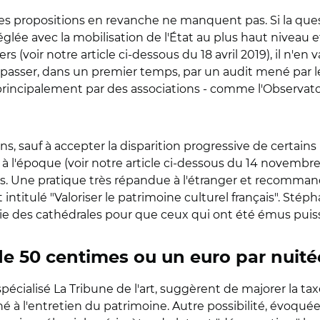
s propositions en revanche ne manquent pas. Si la que
e avec la mobilisation de l'État au plus haut niveau et l
rs (voir notre article ci-dessous du 18 avril 2019), il n'e
it passer, dans un premier temps, par un audit mené par
i principalement par des associations - comme l'Observato
ions, sauf à accepter la disparition progressive de cert
e à l'époque (voir notre article ci-dessous du 14 novembr
les. Une pratique très répandue à l'étranger et recomman
ntitulé "Valoriser le patrimoine culturel français". Sté
ie des cathédrales pour que ceux qui ont été émus puissen
 de 50 centimes ou un euro par nuité
pécialisé La Tribune de l'art, suggèrent de majorer la t
é à l'entretien du patrimoine. Autre possibilité, évoquée