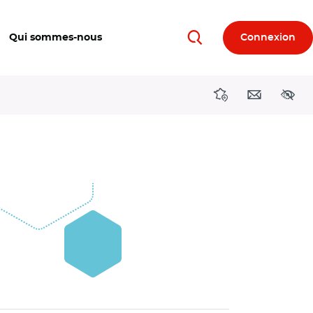
Qui sommes-nous
Connexion
Rechercher
Directions région
Contact
Acces