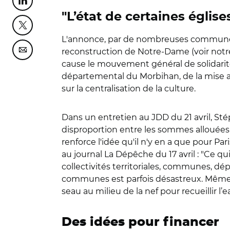
Partager cette page sur Linkedin
"L’état de certaines égli
Partager cette page sur Twitter
L'annonce, par de nombreuses communes f
reconstruction de Notre-Dame (voir notre 
Partager cette page sur Courriel
cause le mouvement général de solidarité 
départemental du Morbihan, de la mise au 
sur la centralisation de la culture.
Dans un entretien au JDD du 21 avril, St
disproportion entre les sommes allouées
renforce l'idée qu'il n'y en a que pour Par
au journal La Dépêche du 17 avril : "Ce qu
collectivités territoriales, communes, dép
communes est parfois désastreux. Même pou
seau au milieu de la nef pour recueillir l’
Des idées pour financer