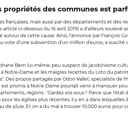
ses propriétés des communes est parf
rançaises, mais aussi par des départements et des rég
article ci-dessous du 16 avril 2019) a d'ailleurs soulev
autour de cette cause. Ainsi, l'annonce par François Gou
vote d'une subvention d'un million d'euros, a suscité de
éphane Bern lui-même, peu suspect de jacobinisme culture
 à Notre-Dame et les maigres recettes du Loto du patr
is". Des propos partagés par Odon Vallet, spécialiste de l'
i est promis à Notre-Dame pourrait venir à manquer pour d'
artements, régions : 'Gardez vos sous !' Parce que l’état 
r les églises plus récentes, il y en a dans lesquelles i
eau de pluie. Et on a du mal à trouver 10.000 euros pour com