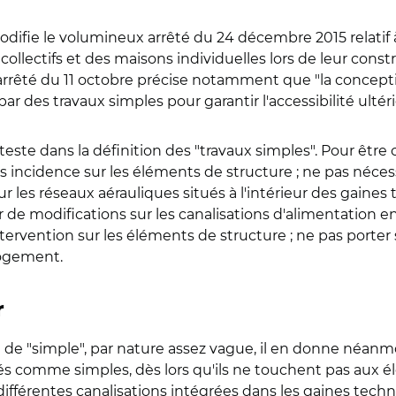
modifie le volumineux arrêté du 24 décembre 2015 relatif 
llectifs et des maisons individuelles lors de leur constr
'arrêté du 11 octobre précise notamment que "la concept
 des travaux simples pour garantir l'accessibilité ultérieur
teste dans la définition des "travaux simples". Pour êtr
ns incidence sur les éléments de structure ; ne pas néces
sur les réseaux aérauliques situés à l'intérieur des gain
e modifications sur les canalisations d'alimentation en
ervention sur les éléments de structure ; ne pas porter s
logement.
r
ion de "simple", par nature assez vague, il en donne néanm
rés comme simples, dès lors qu'ils ne touchent pas aux 
fférentes canalisations intégrées dans les gaines techni