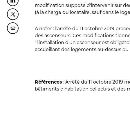
Partager cette page sur Linkedin
modification suppose d'intervenir sur des
(à la charge du locataire, sauf dans le log
Partager cette page sur Twitter
A noter : l'arrêté du 11 octobre 2019 p
Partager cette page sur Courriel
des ascenseurs. Ces modifications tienne
"l'installation d'un ascenseur est obliga
accueillant des logements au-dessus ou
: Arrêté du 11 octobre 2019 m
Références
bâtiments d'habitation collectifs et des m