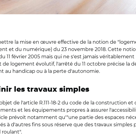
ttre la mise en œuvre effective de la notion de "logement
t et du numérique) du 23 novembre 2018. Cette notion r
p du 11 février 2005 mais qui ne s'est jamais véritableme
de logement évolutif, l'arrêté du 11 octobre précise la dé
t au handicap ou à la perte d'autonomie.
nir les travaux simples
bjet de l'article R.111-18-2 du code de la construction et d
ements et les équipements propres à assurer l'accessibil
rticle prévoit notamment qu'"une partie des espaces néce
 à d'autres fins sous réserve que des travaux simples pe
 roulant".