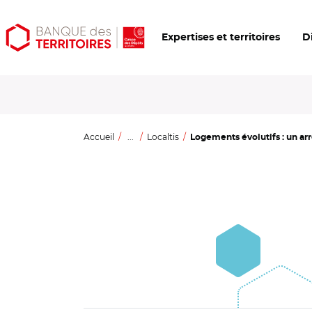
Aller
Aller
Ouvrir
Expertises et territoires
D
au
au
les
contenu
menu
outils
principal
principal
d'accessibilité
Accueil
...
Localtis
Logements évolutifs : un arrê