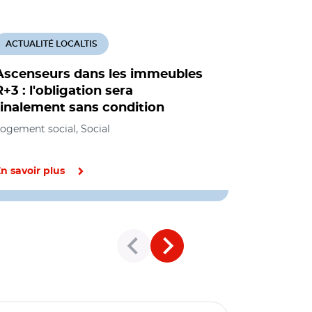
ACTUALITÉ LOCALTIS
ACTUALITÉ
Ascenseurs dans les immeubles
La loi El
R+3 : l'obligation sera
officiel
finalement sans condition
Aménagement
Infrastruct
ogement social, Social
n savoir plus
En savoir pl