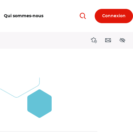
Qui sommes-nous
Connexion
Rechercher
Directions région
Contact
Acces