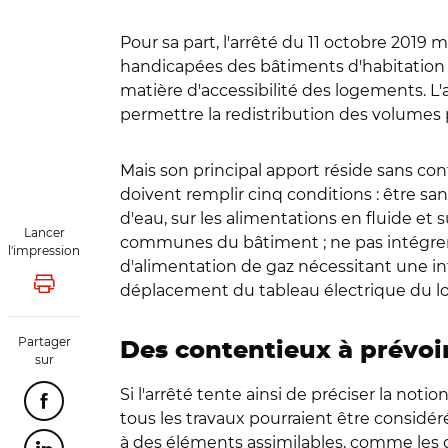
Pour sa part, l'arrêté du 11 octobre 2019 
handicapées des bâtiments d'habitation co
matière d'accessibilité des logements. L
permettre la redistribution des volumes par
Mais son principal apport réside sans con
doivent remplir cinq conditions : être sa
d'eau, sur les alimentations en fluide et 
Lancer
communes du bâtiment ; ne pas intégrer d
l'impression
d'alimentation de gaz nécessitant une int
déplacement du tableau électrique du 
Lancer l'impression
Partager
Des contentieux à prévoi
sur
Si l'arrêté tente ainsi de préciser la not
Partager cette page sur Facebook
tous les travaux pourraient être considé
à des éléments assimilables, comme les di