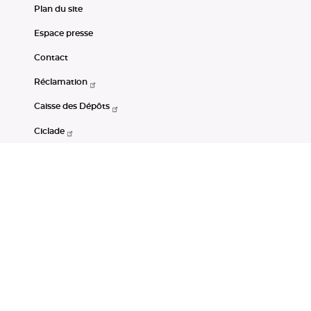
Plan du site
Espace presse
Contact
Réclamation
Caisse des Dépôts
Ciclade
CDC-Net
Consignations
Portail Open Data CDC
Restez connectés
LinkedIn
Youtube
Instagram
RSS