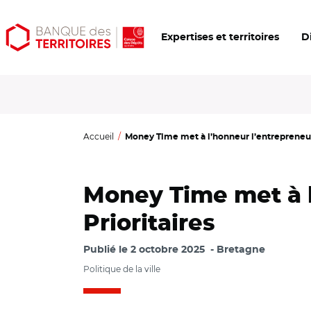
Aller
Aller
Ouvrir
Expertises et territoires
D
au
au
les
contenu
menu
outils
principal
principal
d'accessibilité
Accueil
Money Time met à l’honneur l’entrepreneuri
Money Time met à l
Prioritaires
Publié le
2 octobre 2025
Bretagne
Politique de la ville