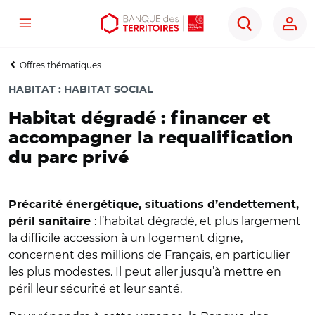
Menu
Aller
Aller
Ouvrir
Rechercher
au
au
les
contenu
menu
outils
Offres thématiques
principal
principal
d'accessibilité
HABITAT
:
HABITAT SOCIAL
Habitat dégradé : financer et
accompagner la requalification
du parc privé
Précarité énergétique, situations d’endettement,
: l’habitat dégradé, et plus largement
péril sanitaire
la difficile accession à un logement digne,
concernent des millions de Français, en particulier
les plus modestes. Il peut aller jusqu’à mettre en
péril leur sécurité et leur santé.