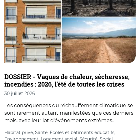
DOSSIER - Vagues de chaleur, sécheresse,
S
incendies : 2026, l'été de toutes les crises
30 juillet 2026
2
Les conséquences du réchauffement climatique se
L
sont rarement autant manifestées que ces derniers
M
mois, avec leur lot d'événements extrêmes…
v
Habitat privé, Santé, Ecoles et bâtiments éducatifs,
H
Environnement, Logement social, Sécurité, Social,
E