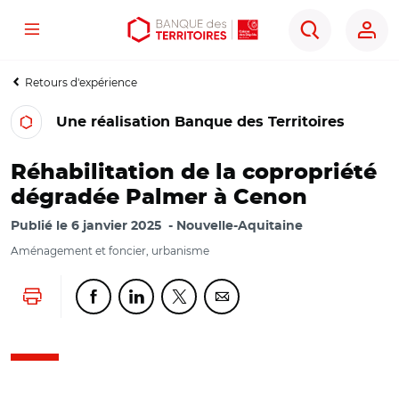
Menu
Aller
Aller
Ouvrir
Rechercher
au
au
les
contenu
menu
outils
Retours d'expérience
principal
principal
d'accessibilité
Une réalisation Banque des Territoires
Réhabilitation de la copropriété
dégradée Palmer à Cenon
Publié le
6 janvier 2025
Nouvelle-Aquitaine
Aménagement et foncier, urbanisme
Lancer l'impression
Partager cette page sur Facebook
Partager cette page sur Linkedin
Partager cette page sur Twitter
Partager cette page sur Co