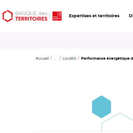
Aller
Aller
Ouvrir
Expertises et territoires
D
au
au
les
contenu
menu
outils
principal
principal
d'accessibilité
Accueil
...
Localtis
Performance énergétique des