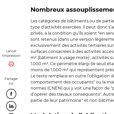
Nombreux assouplisseme
Les catégories de bâtiments ou de partie
type d’activités exercées. Il peut donc 
privés, à la condition qu’ils soient "en se
sont retenus (dans une version légèreme
exclusivement des activités tertiaires su
Lancer
surfaces consacrées à des activités accesso
l'impression
m² (bâtiment à usage mixte) ; activités s
1.000 m². Ce périmètre élargi (le seuil é
Lancer l'impression
moins de 1.000 m² qui représentent prè
Le texte remplace en outre l’obligation 
Partager
comportement des occupants" ou la maint
sur
normes (CNEN) qui y voit une façon de "
d’opérer des travaux conséquents". Autre a
Partager cette page sur Facebook
partie de leur patrimoine" et non bâtim
Partager cette page sur Linkedin