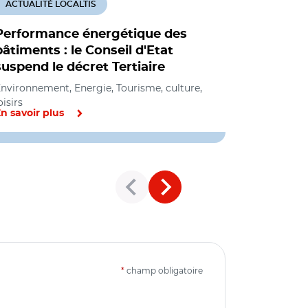
ACTUALITÉ LOCALTIS
ACTUALITÉ
Performance énergétique des
Rénovati
bâtiments : le Conseil d'Etat
des bâtime
suspend le décret Tertiaire
décret so
nvironnement, Energie, Tourisme, culture,
Environneme
oisirs
n savoir plus
En savoir pl
*
champ obligatoire