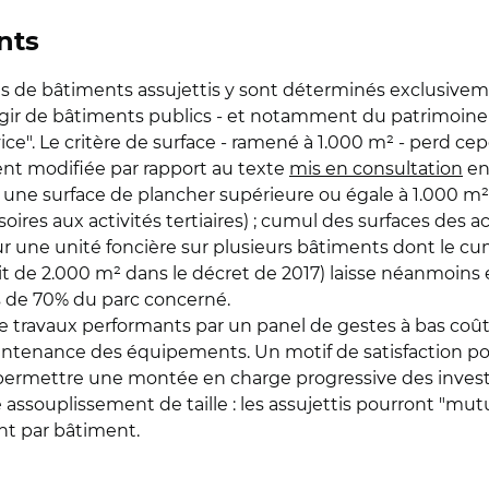
nts
s de bâtiments assujettis y sont déterminés exclusiveme
s’agir de bâtiments publics - et notamment du patrimoin
rvice". Le critère de surface - ramené à 1.000 m² - perd cepe
nt modifiée par rapport au texte
mis en consultation
en
r une surface de plancher supérieure ou égale à 1.000 m²
ires aux activités tertiaires) ; cumul des surfaces des ac
ur une unité foncière sur plusieurs bâtiments dont le cu
tait de 2.000 m² dans le décret de 2017) laisse néanmoin
s de 70% du parc concerné.
de travaux performants par un panel de gestes à bas coû
enance des équipements. Un motif de satisfaction pour
permettre une montée en charge progressive des investi
ssouplissement de taille : les assujettis pourront "mutual
ent par bâtiment.