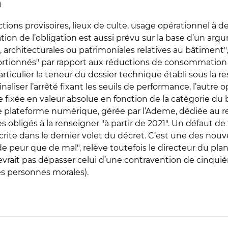
n
ions provisoires, lieux de culte, usage opérationnel à des
tion de l’obligation est aussi prévu sur la base d’un arg
architecturales ou patrimoniales relatives au bâtiment",
rtionnés" par rapport aux réductions de consommation at
rticulier la teneur du dossier technique établi sous la re
finaliser l’arrêté fixant les seuils de performance, l’aut
 fixée en valeur absolue en fonction de la catégorie du
une plateforme numérique, gérée par l’Ademe, dédiée au r
obligés à la renseigner "à partir de 2021". Un défaut de
rite dans le dernier volet du décret. C’est une des nou
de peur que de mal", relève toutefois le directeur du pla
rait pas dépasser celui d’une contravention de cinquièm
es personnes morales).