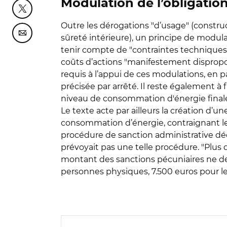
Modulation de l’obligatio
Partager cette page sur Twitter
Outre les dérogations "d’usage" (construct
Partager cette page sur Courriel
sûreté intérieure), un principe de modula
tenir compte de "contraintes techniques, 
coûts d’actions "manifestement dispropo
requis à l’appui de ces modulations, en pa
précisée par arrêté. Il reste également à 
niveau de consommation d'énergie finale
Le texte acte par ailleurs la création d’
consommation d’énergie, contraignant les 
procédure de sanction administrative déc
prévoyait pas une telle procédure. "Plus 
montant des sanctions pécuniaires ne dev
personnes physiques, 7.500 euros pour l