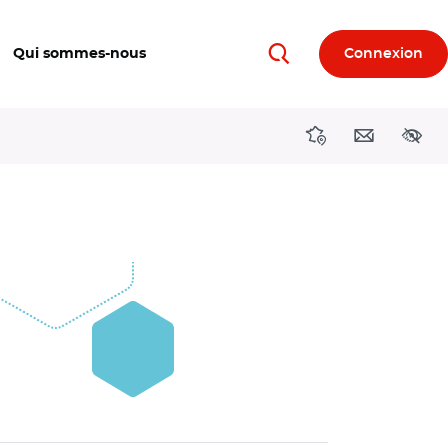
Qui sommes-nous
Connexion
Rechercher
Directions région
Contact
Acces