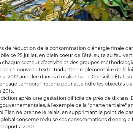
ons de réduction de la consommation d'énergie finale dan
é ce 25 juillet, en plein coeur de l’été, suite au feu vert
à chaque secteur d’activité et des groupes méthodologiq
 de ce nouveau texte, traduction réglementaire de la loi 
mai 2017
annulée dans sa totalité par le Conseil d’État
, s
ençage temporel" retenu pour atteindre les objectifs tra
 2015.
iction après une gestation difficile de près de dix ans. Da
gouvernementales, à l’exemple de la "charte tertiaire" a
loi Elan ne prenne le relais, en supprimant le point de pa
rc global concerné réduise ses consommations d'énergie 
rapport à 2010.