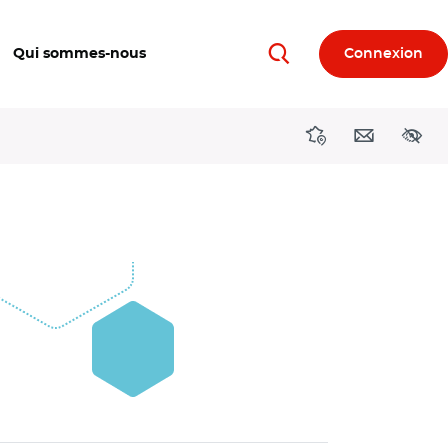
Qui sommes-nous
Connexion
Rechercher
Directions région
Contact
Acces