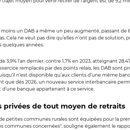
e trajet moyen pour venir retirer de l’argent est de 9,2 mi
ins un DAB a même un peu augmenté, passant de 6.507 
Cela ne veut pas dire qu’elles n’ont pas de solution, puis
s quelques années.
 de 3,9% l’an dernier, contre 1,7% en 2023, atteignant 2
 exercice remplacés par des points relais, les DAB sont 
nt puisqu’il n’est disponible qu’aux clients d’une même b
que dès 2026, un nouveau service interbancaire permettr
ient d’une banque appartenant à ce service.
privées de tout moyen de retraits
s de petites communes rurales sont équipées pour la prem
des communes concernées", souligne également le rapport.