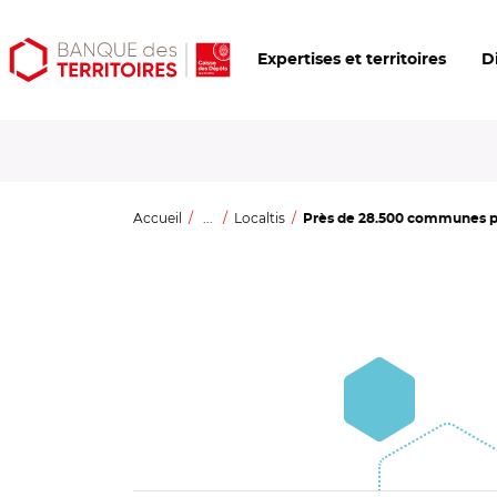
Aller
Aller
Ouvrir
Expertises et territoires
D
au
au
les
contenu
menu
outils
principal
principal
d'accessibilité
Accueil
...
Localtis
Près de 28.500 communes pri