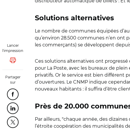
distributeur automatique de billets". Et l
Solutions alternatives
Le nombre de communes équipées d’au mo
qu’environ 28.500 communes n’en ont pas. 
les commerçants) se développent depui
Lancer
l'impression
Ces solutions alternatives ont progressé
Lancer l'impression
pour La Poste, avec les bureaux de plein
privatifs. Or le service est bien différe
Partager
d’ouvertures. Le CNMP indique cependant 
sur
nouveaux habitants :
il suffira d’être cl
Partager cette page sur Facebook
Près de 20.000 communes 
Partager cette page sur Linkedin
Par ailleurs, "chaque année, des dizaine
Partager cette page sur Twitter
l’étroite coopération des municipalités 