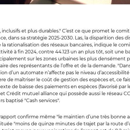
s, inclusifs et plus durables." C’est ce que promet le c
 dans sa stratégie 2025-2030. Las, la disparition des dis
de la rationalisation des réseaux bancaires, indique le co
ivité à fin 2024, contre 44.123 un an plus tôt, soit une b
ncipalement sur les zones urbaines les plus densément p
aire des représentants de l’offre et de la demande.
"
Dans
ation d’un automate n’affecte pas le niveau d’accessibilit
re de maîtriser le coût de gestion des espèces et, ce fais
texte de baisse des paiements en espèces (favorisé par l
 et Crédit mutuel alliance qui possède aussi le réseau C
s baptisé "Cash services".
 rapport confirme même "le maintien d’une très bonne ac
t située "moins de quinze minutes de trajet par la route 