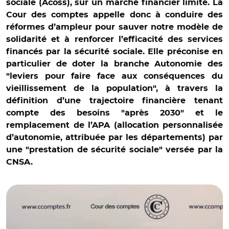
sociale (Acoss), sur un marché financier limité. La
Cour des comptes appelle donc à conduire des
réformes d’ampleur pour sauver notre modèle de
solidarité et à renforcer l’efficacité des services
financés par la sécurité sociale. Elle préconise en
particulier de doter la branche Autonomie des
"leviers pour faire face aux conséquences du
vieillissement de la population", à travers la
définition d’une trajectoire financière tenant
compte des besoins "après 2030" et le
remplacement de l’APA (allocation personnalisée
d’autonomie, attribuée par les départements) par
une "prestation de sécurité sociale" versée par la
© Capture vidéo Cour des comptes/ Pierre Moscovici lors
CNSA.
de la présentation du rapport annuel sur la sécurité
sociale 2025 le 26 mai