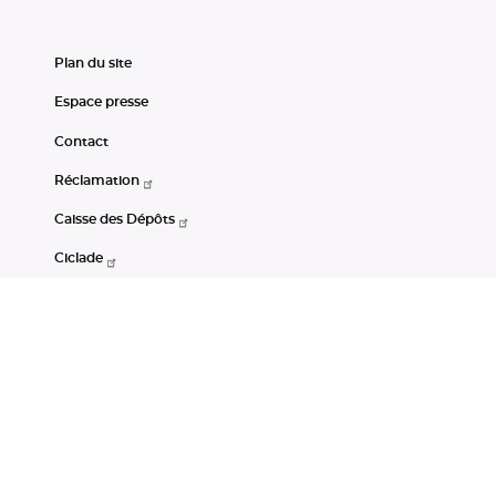
Plan du site
Espace presse
Contact
Réclamation
Caisse des Dépôts
Ciclade
CDC-Net
Consignations
Portail Open Data CDC
Restez connectés